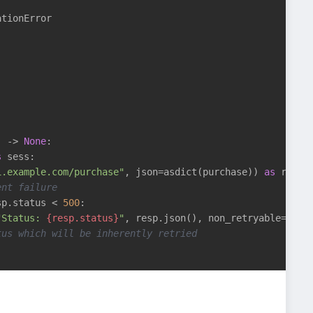
tionError

)
 -> 
None
:
s
 sess:

i.example.com/purchase"
, json=asdict(purchase)) 
as
 resp:

ent failure
sp.status < 
500
:

"Status: 
{resp.status}
"
, resp.json(), non_retryable=
True
)
tus which will be inherently retried