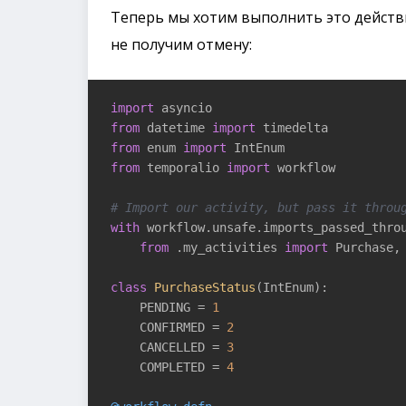
Теперь мы хотим выполнить это действие
не получим отмену:
import
from
 datetime 
import
from
 enum 
import
from
 temporalio 
import
 workflow

# Import our activity, but pass it throu
with
 workflow.unsafe.imports_passed_throu
from
 .my_activities 
import
 Purchase, 
class
PurchaseStatus
(IntEnum)
:
    PENDING = 
1
    CONFIRMED = 
2
    CANCELLED = 
3
    COMPLETED = 
4