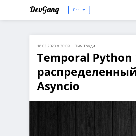
DevGang
Все
16.03.2023 в 20:09
Тим Тоуди
Temporal Python 
распределенный
Asyncio