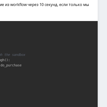
 из workflow через 10 секунд, если только мы
gh the sandbox
gh():

do_purchase
