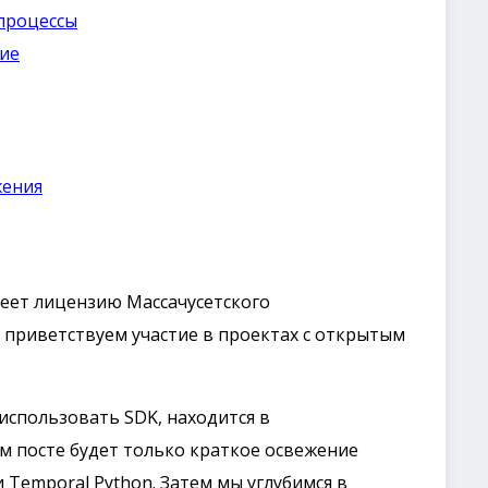
 процессы
ние
жения
меет лицензию Массачусетского
ь приветствуем участие в проектах с открытым
использовать SDK, находится в
м посте будет только краткое освежение
 Temporal Python. Затем мы углубимся в