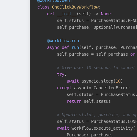
@workflow.defn
class
OneClickBuyWorkflow
:
def
__init__
(self)
 -> 
None
:
        self.status = PurchaseStatus.PEND
        self.purchase: Optional[Purchase
    @workflow.run
async
def
run
(self, purchase: Purcha
        self.purchase = self.purchase 
or
# Give user 10 seconds to cancel
try
:

await
 asyncio.sleep(
10
)

except
 asyncio.CancelledError:

            self.status = PurchaseStatus.
return
 self.status

# Update status, purchase, and u
        self.status = PurchaseStatus.CONF
await
 workflow.execute_activity(

            Purchaser.purchase,
