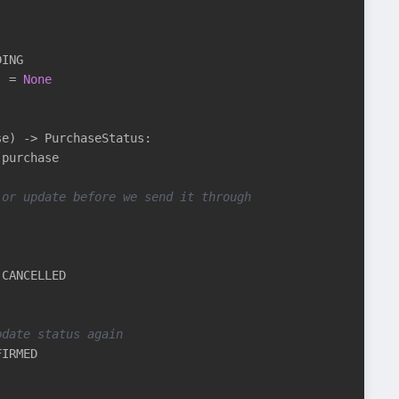
ING

] = 
None
se)
 -> PurchaseStatus:
 purchase

 or update before we send it through
CANCELLED

pdate status again
IRMED
