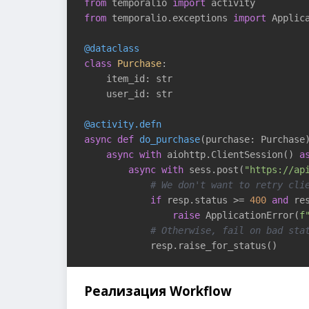
from
 temporalio 
import
from
 temporalio.exceptions 
import
 Applica
@dataclass
class
Purchase
:
    item_id: str

    user_id: str

@activity.defn
async
def
do_purchase
(purchase: Purchase
async
with
 aiohttp.ClientSession() 
a
async
with
 sess.post(
"https://ap
# We don't want to retry cli
if
 resp.status >= 
400
and
 re
raise
 ApplicationError(
f
# Otherwise, fail on bad sta
            resp.raise_for_status()
Реализация Workflow