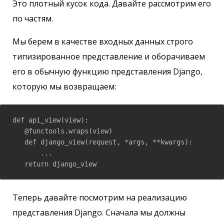
Это плотный кусок кода. Давайте рассмотрим его
по частям.
Мы берем в качестве входных данных строго
типизированное представление и оборачиваем
его в обычную функцию представления Django,
которую мы возвращаем:
def api_view(view):

   @functools.wraps(view)

   def django_view(request, *args, **kwargs):

       ...

   return django_view
Теперь давайте посмотрим на реализацию
представления Django. Сначала мы должны