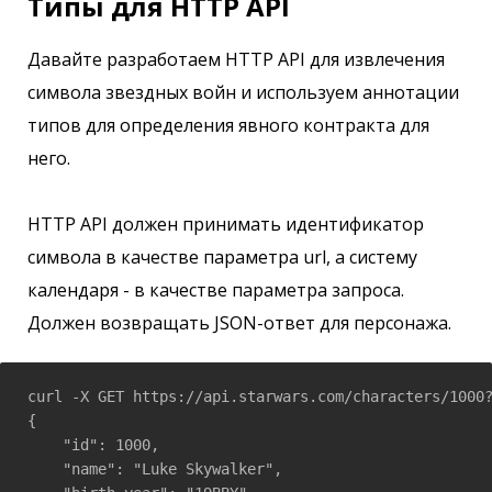
Типы для HTTP API
Давайте разработаем HTTP API для извлечения
символа звездных войн и используем аннотации
типов для определения явного контракта для
него.
HTTP API должен принимать идентификатор
символа в качестве параметра url, а систему
календаря - в качестве параметра запроса.
Должен возвращать JSON-ответ для персонажа.
curl -X GET https://api.starwars.com/characters/1000?
{

    "id": 1000,

    "name": "Luke Skywalker",
