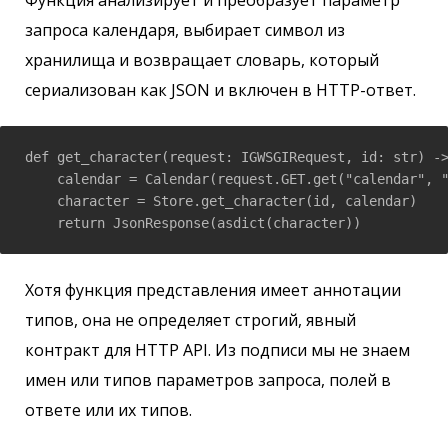
Функция анализирует и преобразует параметр
запроса календаря, выбирает символ из
хранилища и возвращает словарь, который
сериализован как JSON и включен в HTTP-ответ.
def get_character(request: IGWSGIRequest, id: str) ->
    calendar = Calendar(request.GET.get("calendar", "
    character = Store.get_character(id, calendar)

    return JsonResponse(asdict(character))
Хотя функция представления имеет аннотации
типов, она не определяет строгий, явный
контракт для HTTP API. Из подписи мы не знаем
имен или типов параметров запроса, полей в
ответе или их типов.