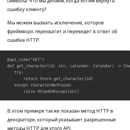
символа. Что мы делаем, когда хотим вернуть
ошибку клиенту?
Мы можем вызвать исключение, которое
фреймворк перехватит и переведет в ответ об
ошибке HTTP.
@api_view("GET")

def get_character(id: str, calendar: Calendar) -> Cha
   try:

       return Store.get_character(id)

   except CharacterNotFound:

       raise Http404Exception()
В этом примере также показан метод HTTP в
декораторе, который указывает разрешенные
методы HTTP для этого API.