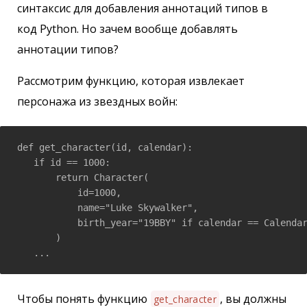
синтаксис для добавления аннотаций типов в
код Python. Но зачем вообще добавлять
аннотации типов?
Рассмотрим функцию, которая извлекает
персонажа из звездных войн:
def get_character(id, calendar):

   if id == 1000:

       return Character(

           id=1000,

           name="Luke Skywalker",

           birth_year="19BBY" if calendar == Calendar
       )

   ...
Чтобы понять функцию
, вы должны
get_character