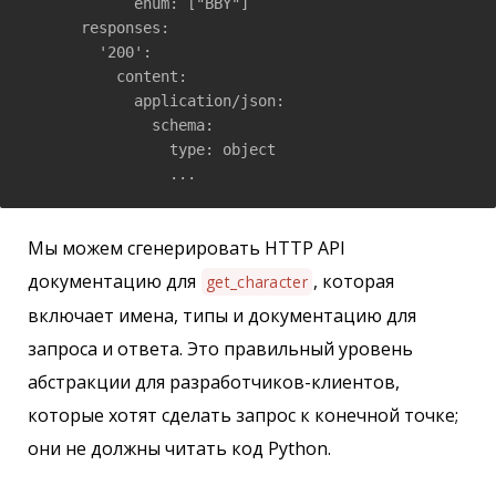
            enum: ["BBY"]

      responses:

        '200':

          content:

            application/json:

              schema: 

                type: object

                ...
Мы можем сгенерировать HTTP API
документацию для
, которая
get_character
включает имена, типы и документацию для
запроса и ответа. Это правильный уровень
абстракции для разработчиков-клиентов,
которые хотят сделать запрос к конечной точке;
они не должны читать код Python.