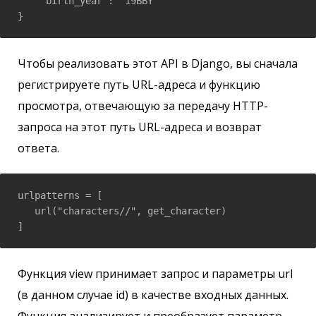
    "birth_year": "19BBY"

}
Чтобы реализовать этот API в Django, вы сначала
регистрируете путь URL-адреса и функцию
просмотра, отвечающую за передачу HTTP-
запроса на этот путь URL-адреса и возврат
ответа.
urlpatterns = [

   url("characters/
/", get_character)

]
Функция view принимает запрос и параметры url
(в данном случае id) в качестве входных данных.