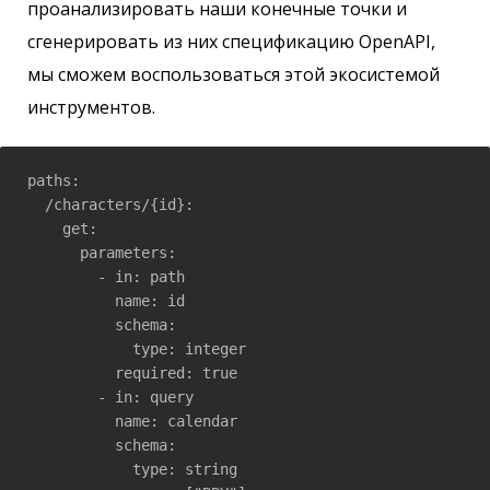
проанализировать наши конечные точки и
сгенерировать из них спецификацию OpenAPI,
мы сможем воспользоваться этой экосистемой
инструментов.
paths:

  /characters/{id}:

    get:

      parameters:

        - in: path

          name: id

          schema:

            type: integer

          required: true

        - in: query

          name: calendar

          schema:

            type: string
