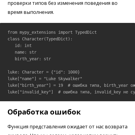
проверки типов без изменения поведения во
время выполнения.
from mypy_extensions import TypedDict

class Character(TypedDict):

   id: int

   name: str

   birth_year: str

luke: Character = {"id": 1000}

luke["name"] = "Luke Skywalker"

luke["birth_year"] = 19  # ошибка типа, birth_year ож
luke["invalid_key"]  # ошибка типа, invalid_key не с
Обработка ошибок
Функция представления ожидает от нас возврата