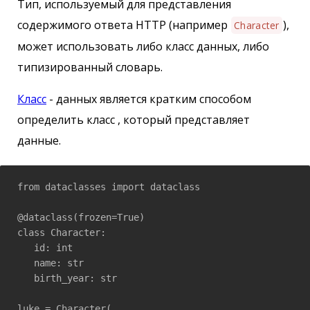
Тип, используемый для представления
содержимого ответа HTTP (например
),
Character
может использовать либо класс данных, либо
типизированный словарь.
Класс
- данных является кратким способом
определить класс , который представляет
данные.
from dataclasses import dataclass

@dataclass(frozen=True)

class Character:

   id: int

   name: str

   birth_year: str

luke = Character(
