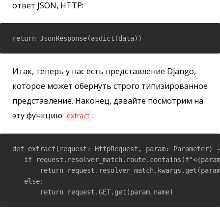
ответ JSON, HTTP:
return JsonResponse(asdict(data))
Итак, теперь у нас есть представление Django,
которое может обернуть строго типизированное
представление. Наконец, давайте посмотрим на
эту функцию
:
extract
def extract(request: HttpRequest, param: Parameter) -
   if request.resolver_match.route.contains(f"<{param
       return request.resolver_match.kwargs.get(param
   else:

       return request.GET.get(param.name)