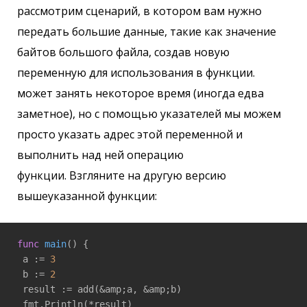
рассмотрим сценарий, в котором вам нужно
передать большие данные, такие как значение
байтов большого файла, создав новую
переменную для использования в функции.
может занять некоторое время (иногда едва
заметное), но с помощью указателей мы можем
просто указать адрес этой переменной и
выполнить над ней операцию
функции. Взгляните на другую версию
вышеуказанной функции:
func
main
()
 {

 a := 
3
 b := 
2
 result := add(&amp;a, &amp;b)

 fmt.Println(*result)
