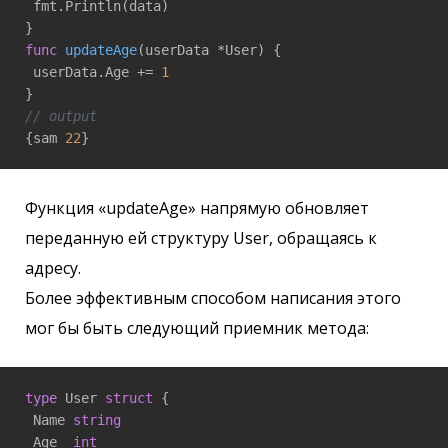
 fmt.Println(data)

func
updateAge
(userData *User)
 {

 userData.Age += 
1
// output
{sam 
22
Функция «updateAge» напрямую обновляет
переданную ей структуру User, обращаясь к
адресу.
Более эффективным способом написания этого
мог бы быть следующий приемник метода:
type
 User 
struct
 {

 Name 
string
 Age  
int