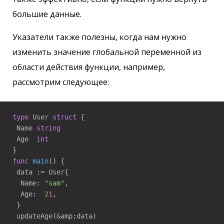
большие данные.
Указатели также полезны, когда нам нужно
изменить значение глобальной переменной из
области действия функции, например,
рассмотрим следующее:
type
 User 
struct
 {

 Name 
string
 Age  
int
func
main
()
 {

 data := User{

  Name: 
"sam"
,

  Age:  
21
,

 }

 updateAge(&amp;data)
