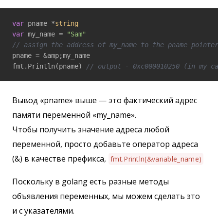
var
 pname *
string
var
 my_name = 
"Sam"
// assign the address of my_name to the pname pointe
pname = &amp;my_name

fmt.Println(pname) 
// output - 0xc000010250 (in my c
Вывод «pname» выше — это фактический адрес
памяти переменной «my_name».
Чтобы получить значение адреса любой
переменной, просто добавьте оператор адреса
(&) в качестве префикса,
fmt.Println(&variable_name)
Поскольку в golang есть разные методы
объявления переменных, мы можем сделать это
и с указателями.