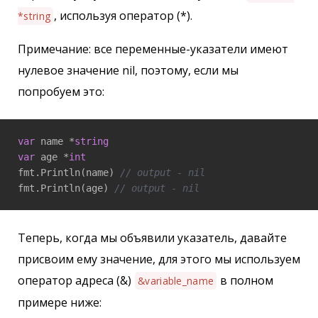
, используя оператор (*).
*string
Примечание: все переменные-указатели имеют
нулевое значение nil, поэтому, если мы
попробуем это:
var
 name *
string
var
 age *
int
fmt.Println(name) 
// output - nil
fmt.Println(age) 
// output - nil
Теперь, когда мы объявили указатель, давайте
присвоим ему значение, для этого мы используем
оператор адреса (&)
в полном
&variable_name
примере ниже: