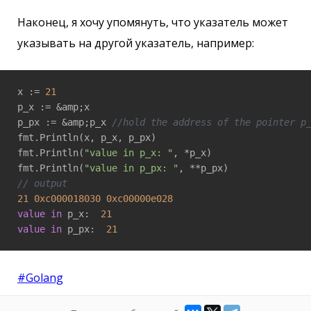
Наконец, я хочу упомянуть, что указатель может
указывать на другой указатель, например:
x := 
21
p_x := &amp;x

p_px := &amp;p_x 
//hold the address of the pointer p
fmt.Println(x, p_x, p_px)

fmt.Println(
"value in p_x: "
, *p_x)

fmt.Println(
"value in p_px: "
// output 
21
0xc000018030
0xc00000e028
value
in
 p_x:  
21
value
in
 p_px:  
21
#Golang