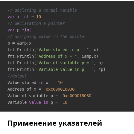
// declaring a normal varible
var
 x 
int
 = 
10
// declaration a pointer
var
 p *
int
// assigning value to the pointer 
p = &amp;x

fmt.Println(
"Value stored in x = "
, x) 

fmt.Println(
"Address of x = "
, &amp;x) 

fmt.Println(
"Value of variable p = "
, p)

fmt.Println(
"Variable value in p = "
//Output
Value stored 
in
 x =  
10
Address of x =  
0xc000018030
Value of variable p =  
0xc000018030
Variable 
value
in
 p =  
10
Применение указателей