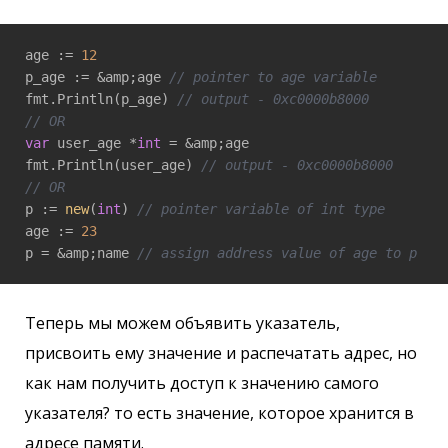
age := 
12
p_age := &amp;age 
// pointer to age variable
fmt.Println(p_age) 
// output - 0xc0000b8000
// OR
var
 user_age *
int
 = &amp;age

fmt.Println(user_age) 
// output - 0xc0000b8000
// OR
p := 
new
(
int
) 
// pointer variable of int type
age := 
23
p = &amp;name 
// assign address value of age to p
Теперь мы можем объявить указатель,
присвоить ему значение и распечатать адрес, но
как нам получить доступ к значению самого
указателя? то есть значение, которое хранится в
адресе памяти.