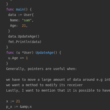
func
main
()
 {

 data := User{

  Name: 
"sam"
,

  Age:  
21
,

 }

 data.UpdateAge()

 fmt.Println(data)

func
(u *User)
UpdateAge
()
 {

 u.Age += 
1
}

Generally, pointers are useful when:

we have to move a large amount of data around e.g int
we want a method to modify its receiver

Lastly, I want to mention that it is possible to hav
x := 
21
p_x := &amp;x
