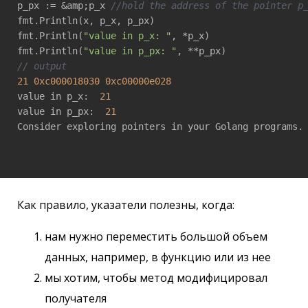
p_px := &amp;p_x 
//hold the address of the pointer p
fmt.Println(x, p_x, p_px)

fmt.Println(
"value in p_x: "
, *p_x)

fmt.Println(
"value in p_px: "
// output 
21
0xc000018030
0xc00000e028
value in p_x:  
21
value in p_px:  
21
Consider exploring pointers in your Golang programs.

Как правило, указатели полезны, когда:
нам нужно переместить большой объем
данных, например, в функцию или из нее
мы хотим, чтобы метод модифицировал
получателя