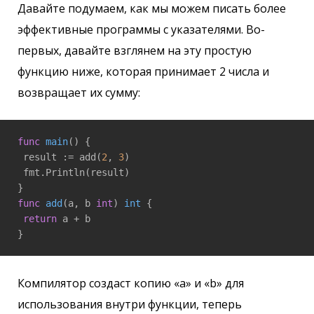
Давайте подумаем, как мы можем писать более
эффективные программы с указателями. Во-
первых, давайте взглянем на эту простую
функцию ниже, которая принимает 2 числа и
возвращает их сумму:
func
main
()
 {

 result := add(
2
, 
3
)

 fmt.Println(result)

func
add
(a, b 
int
)
int
 {

return
 a + b

Компилятор создаст копию «a» и «b» для
использования внутри функции, теперь