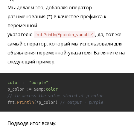
Мы делаем это, добавляя оператор
разыменования (*) в качестве префикса к
переменной-
указателю
, да, тот же
fmt.Println(*pointer_variable)
самый оператор, который мы использовали для
объявления переменной-указателя. Взгляните на
следующий пример.
color
 := 
"purple"
p_color := &amp;
color
// to access the value stored at p_color
fmt
.Println
(*p_color) 
// output - purple
Подводя итог всему: