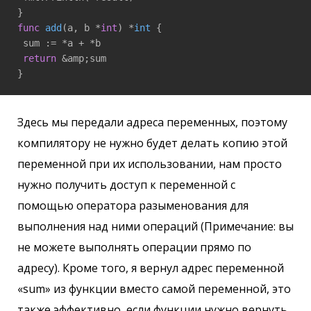
func
add
(a, b *
int
)
 *
int
 {

 sum := *a + *b

return
 &amp;sum

Здесь мы передали адреса переменных, поэтому
компилятору не нужно будет делать копию этой
переменной при их использовании, нам просто
нужно получить доступ к переменной с
помощью оператора разыменования для
выполнения над ними операций (Примечание: вы
не можете выполнять операции прямо по
адресу). Кроме того, я вернул адрес переменной
«sum» из функции вместо самой переменной, это
также эффективно, если функции нужно вернуть