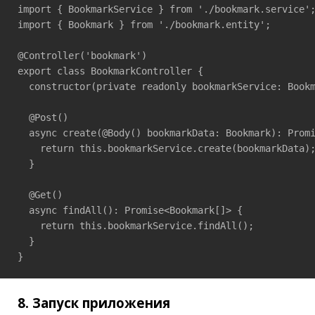
import { BookmarkService } from './bookmark.service';
import { Bookmark } from './bookmark.entity';

@Controller('bookmark')

export class BookmarkController {

  constructor(private readonly bookmarkService: Bookm
  @Post()

  async create(@Body() bookmarkData: Bookmark): Promi
    return this.bookmarkService.create(bookmarkData);
  }

  @Get()

  async findAll(): Promise<Bookmark[]> {

    return this.bookmarkService.findAll();

  }

}
8. Запуск приложения