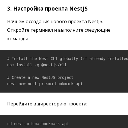
3. Настройка проекта NestJS
Начнем с создания нового проекта NestJS.
Откройте терминал и выполните следующие
команды:
# Install the Nest CLI globally (if already installed
npm install -g @nestjs/cli

# Create a new NestJS project

nest new nest-prisma-bookmark-api
Перейдите в директорию проекта:
cd nest-prisma-bookmark-api