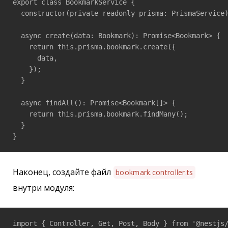
export class BookmarkService {

  constructor(private readonly prisma: PrismaService)
  async create(data: Bookmark): Promise<Bookmark> {

    return this.prisma.bookmark.create({

      data,

    });

  }

  async findAll(): Promise<Bookmark[]> {

    return this.prisma.bookmark.findMany();

  }

}
Наконец, создайте файл
bookmark.controller.ts
внутри модуля:
import { Controller, Get, Post, Body } from '@nestjs/