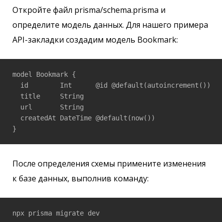
Откройте файл prisma/schema.prisma и
определите модель данных. Для нашего примера
API-закладки создадим модель Bookmark:
model Bookmark {

  id        Int      @id @default(autoincrement())

  title     String

  url       String

  createdAt DateTime @default(now())

}
После определения схемы примените изменения
к базе данных, выполнив команду:
npx prisma migrate dev