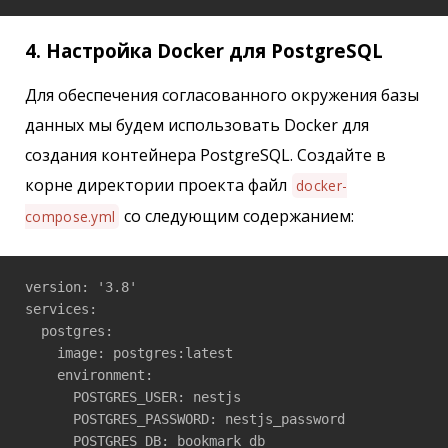
4. Настройка Docker для PostgreSQL
Для обеспечения согласованного окружения базы
данных мы будем использовать Docker для
создания контейнера PostgreSQL. Создайте в
корне директории проекта файл
docker-
со следующим содержанием:
compose.yml
version: '3.8'

services:

  postgres:

    image: postgres:latest

    environment:

      POSTGRES_USER: nestjs

      POSTGRES_PASSWORD: nestjs_password

      POSTGRES_DB: bookmark_db
