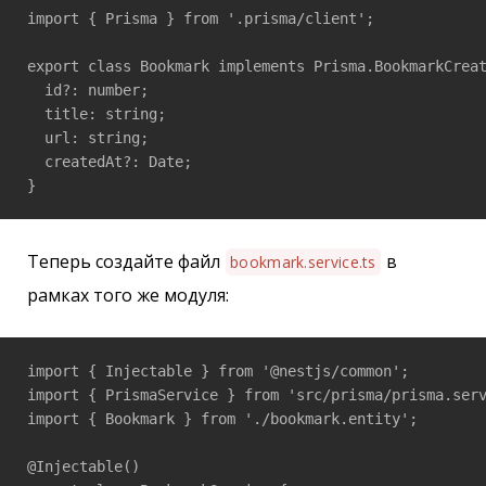
import { Prisma } from '.prisma/client';

export class Bookmark implements Prisma.BookmarkCreat
  id?: number;

  title: string;

  url: string;

  createdAt?: Date;

}
Теперь создайте файл
в
bookmark.service.ts
рамках того же модуля:
import { Injectable } from '@nestjs/common';

import { PrismaService } from 'src/prisma/prisma.serv
import { Bookmark } from './bookmark.entity';

@Injectable()
