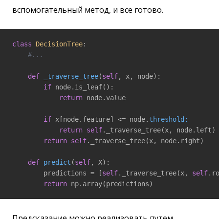
вспомогательный метод, и все готово.
class
DecisionTree
:
#...
def
_traverse_tree
(
self
, x, node)
:

if
 node.is_leaf():

return
 node.value

if
 x[node.feature] <= node.
threshold:
return
self
._traverse_tree(x, node.left)

return
self
._traverse_tree(x, node.right)

def
predict
(
self
, X)
:

        predictions = [
self
._traverse_tree(x, 
self
.r
return
 np.array(predictions)
Предсказание можно реализовать путем