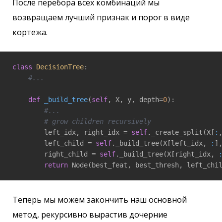
После перебора всех комбинаций мы
возвращаем лучший признак и порог в виде
кортежа.
class
DecisionTree
:
#...
def
_build_tree
(
self
, X, y, depth=
0
)
:

#...
# grow children recursively
        left_idx, right_idx = 
self
._create_split(X[
:
        left_child = 
self
._build_tree(X[left_idx, 
:
]
        right_child = 
self
._build_tree(X[right_idx, 
return
Теперь мы можем закончить наш основной
метод, рекурсивно вырастив дочерние