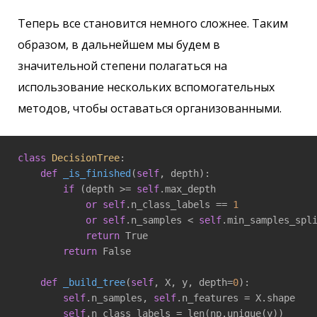
Теперь все становится немного сложнее. Таким
образом, в дальнейшем мы будем в
значительной степени полагаться на
использование нескольких вспомогательных
методов, чтобы оставаться организованными.
class
DecisionTree
:
def
_is_finished
(
self
, depth)
:

if
 (depth >= 
self
.max_depth

or
self
.n_class_labels == 
1
or
self
.n_samples < 
self
.min_samples_spli
return
 True

return
 False

def
_build_tree
(
self
, X, y, depth=
0
)
:

self
.n_samples, 
self
.n_features = X.shape

self
.n_class_labels = len(np.unique(y))
