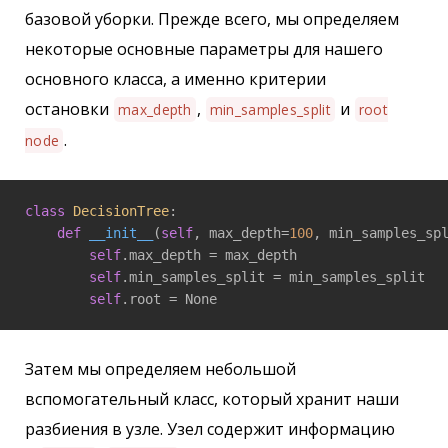
базовой уборки. Прежде всего, мы определяем
некоторые основные параметры для нашего
основного класса, а именно критерии
остановки
,
и
max_depth
min_samples_split
root
.
node
class
DecisionTree
:
def
__init__
(
self
, max_depth=
100
, min_samples_sp
self
.max_depth = max_depth

self
.min_samples_split = min_samples_split

self
Затем мы определяем небольшой
вспомогательный класс, который хранит наши
разбиения в узле. Узел содержит информацию