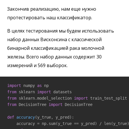
Закончив реализацию, нам еще нужно
протестировать наш классификатор.
В целях тестирования мы будем использовать
набор данных Висконсина с классической
бинарной классификацией рака молочной
железы. Всего набор данных содержит 30
измерений и 569 выборок.
import
 numpy 
as
from
 sklearn 
import
from
 sklearn.model_selection 
import
from
 DecisionTree 
import
 DecisionTree

def
accuracy
(y_true, y_pred)
:
    accuracy = np.sum(y_true == y_pred) / len(y_true)