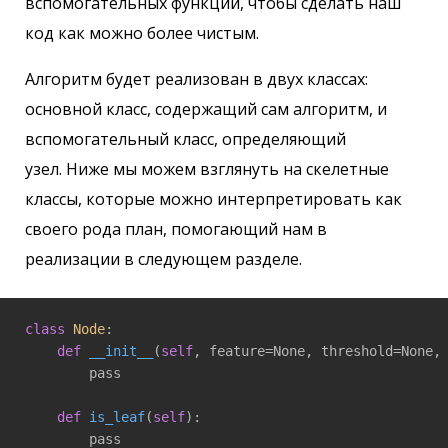
вспомогательных функций, чтобы сделать наш
код как можно более чистым.
Алгоритм будет реализован в двух классах:
основной класс, содержащий сам алгоритм, и
вспомогательный класс, определяющий
узел. Ниже мы можем взглянуть на скелетные
классы, которые можно интерпретировать как
своего рода план, помогающий нам в
реализации в следующем разделе.
class
Node
:
def
__init__
(
self
, feature=None, threshold=None,
        pass

def
is_leaf
(
self
)
:

        pass