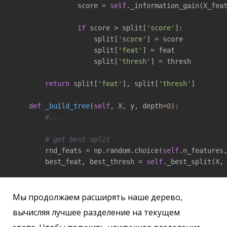
                score = 
self
._information_gain(X_feat
if
 score > split[
'score'
]:

                    split[
'score'
] = score

                    split[
'feat'
] = feat

                    split[
'thresh'
] = thresh

return
 split[
'feat'
], split[
'thresh'
]

def
_build_tree
(
self
, X, y, depth=
0
)
:

#...
# get best split
        rnd_feats = np.random.choice(
self
.n_features
        best_feat, best_thresh = 
self
._best_split(X,
Мы продолжаем расширять наше дерево,
вычисляя лучшее разделение на текущем