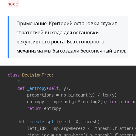
.
node
Примечание. Критерий остановки служит
стратегией выхода для остановки
рекурсивного роста. Без стопорного
механизма мы бы создали бесконечный цикл.
class
DecisionTree
:
#...
def
_entropy
(
self
, y)
:

        proportions = np.bincount(y) / len(y)

        entropy = -np.sum([p * np.log2(p) 
for
 p 
in
 p
return
 entropy

def
_create_split
(
self
, X, thresh)
:

        left_idx = np.argwhere(X <= thresh).flatten()
        right_idx = np.argwhere(X > thresh).flatten()