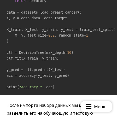
return
 accuracy

data = datasets.load_breast_cancer()

X, y = data.data, data.target

X_train, X_test, y_train, y_test = train_test_split(

    X, y, test_size=
0.2
, random_state=
1
)

clf = DecisionTree(max_depth=
10
)

clf.fit(X_train, y_train)

y_pred = clf.predict(X_test)

acc = accuracy(y_test, y_pred)

print(
"Accuracy:"
После импорта набора данных мы можем
Меню
разделить его на обучающую и тестовую