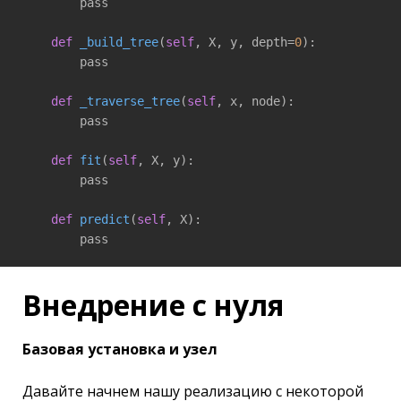
        pass

def
_build_tree
(
self
, X, y, depth=
0
)
:

        pass

def
_traverse_tree
(
self
, x, node)
:

        pass

def
fit
(
self
, X, y)
:

        pass

def
predict
(
self
, X)
:

Внедрение с нуля
Базовая установка и узел
Давайте начнем нашу реализацию с некоторой