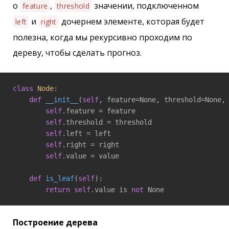
о
,
значении, подключенном
feature
threshold
и
дочернем элементе, которая будет
left
right
полезна, когда мы рекурсивно проходим по
дереву, чтобы сделать прогноз.
class
Node
:
def
__init__
(
self
, feature=None, threshold=None,
self
.feature = feature

self
.threshold = threshold

self
.left = left

self
.right = right

self
.value = value

def
is_leaf
(
self
)
:

return
self
.value is 
not
Построение дерева