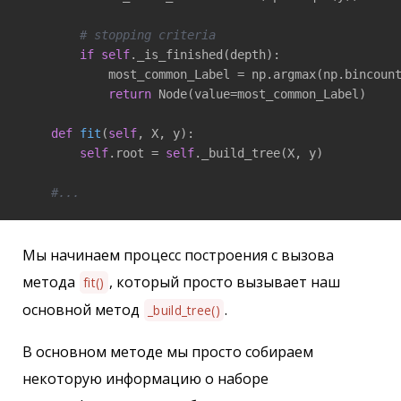
# stopping criteria
if
self
._is_finished(depth):

            most_common_Label = np.argmax(np.bincount
return
 Node(value=most_common_Label)

def
fit
(
self
, X, y)
:

self
.root = 
self
._build_tree(X, y)

#...
Мы начинаем процесс построения с вызова
метода
, который просто вызывает наш
fit()
основной метод
.
_build_tree()
В основном методе мы просто собираем
некоторую информацию о наборе