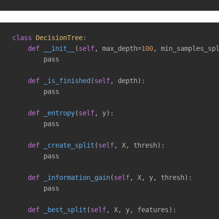
class
DecisionTree
:
def
__init__
(
self
, max_depth=
100
, min_samples_sp
        pass

def
_is_finished
(
self
, depth)
:

        pass

def
_entropy
(
self
, y)
:

        pass

def
_create_split
(
self
, X, thresh)
:

        pass

def
_information_gain
(
self
, X, y, thresh)
:

        pass

def
_best_split
(
self
, X, y, features)
:
