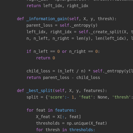
return
 left_idx, right_idx

def
_information_gain
(
self
, X, y, thresh)
:

        parent_loss = 
self
._entropy(y)

        left_idx, right_idx = 
self
._create_split(X, t
        n, n_left, n_right = len(y), len(left_idx), l
if
 n_left == 
0
or
 n_right == 
0
: 

return
0
        child_loss = (n_left / n) * 
self
._entropy(y[
return
 parent_loss - child_loss

def
_best_split
(
self
, X, y, features)
:

        split = {
'score'
:-
1
, 
'feat'
: None, 
'thresh'
:
for
 feat 
in
features:
            X_feat = X[
:
, feat]

            thresholds = np.unique(X_feat)

for
 thresh 
in
thresholds: