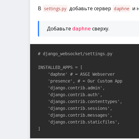
В
добавьте сервер
и 
settings.py
daphne
Добавьте
сверху.
daphne
# django_websocket/settings.py

INSTALLED_APPS = [

    'daphne' # ⬅ ASGI Webserver

    'presence', # ⬅ Our Custom App

    'django.contrib.admin',

    'django.contrib.auth',

    'django.contrib.contenttypes',

    'django.contrib.sessions',

    'django.contrib.messages',

    'django.contrib.staticfiles',

]