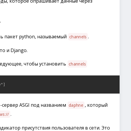
оды, которое опрашивает данные через
?
ть пакет python, называемый
.
channels
о и Django.
ледующее, чтобы установить
channels
e"]
б-сервер ASGI под названием
, который
daphne
.
ws://
дикатор присутствия пользователя в сети. Это