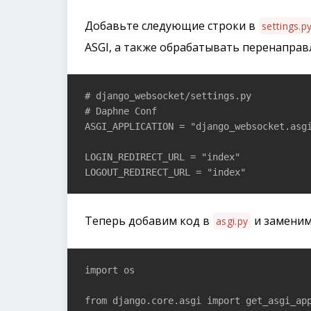
Добавьте следующие строки в
settings.p
ASGI, а также обрабатывать перенаправ
# django_websocket/settings.py

# Daphne Conf

ASGI_APPLICATION = "django_websocket.asgi
LOGIN_REDIRECT_URL = "index"

LOGOUT_REDIRECT_URL = "index"
Теперь добавим код в
и заменим
asgi.py
import os

from django.core.asgi import get_asgi_app