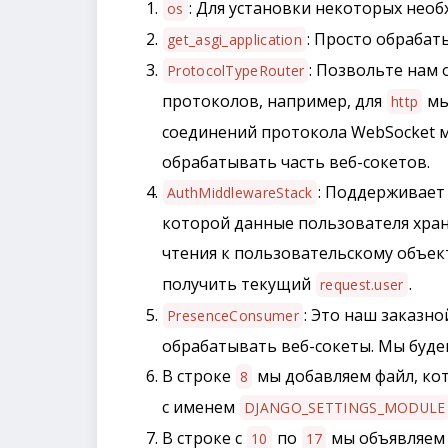
: Для установки некоторых нео
os
: Просто обрабат
get_asgi_application
: Позвольте нам
ProtocolTypeRouter
протоколов, например, для
мы
http
соединений протокола WebSocket
обрабатывать часть веб-сокетов.
: Поддерживает
AuthMiddlewareStack
которой данные пользователя храня
чтения к пользовательскому объек
получить текущий
.
request.user
: Это наш заказно
PresenceConsumer
обрабатывать веб-сокеты. Мы буде
В строке
мы добавляем файл, ко
8
с именем
DJANGO_SETTINGS_MODULE
В строке с
по
мы объявляем 
10
17