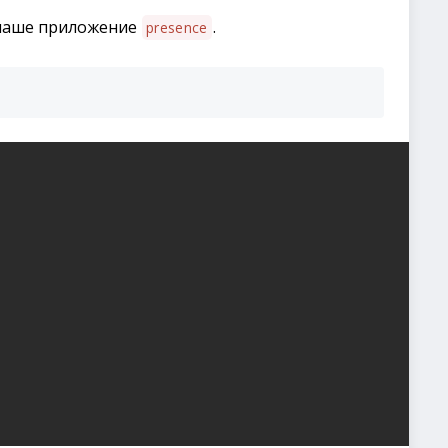
наше приложение
.
presence