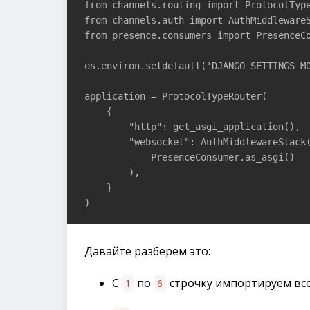
from channels.routing import ProtocolType
from channels.auth import AuthMiddlewareS
from presence.consumers import PresenceCo
os.environ.setdefault('DJANGO_SETTINGS_MO
application = ProtocolTypeRouter(

    {

        "http": get_asgi_application(),

        "websocket": AuthMiddlewareStack(
            PresenceConsumer.as_asgi()

        ),

    }

)
Давайте разберем это:
С
по
строчку импортируем вс
1
6