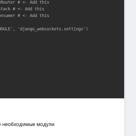
Router # <- Add this

tack # <- Add this

nsumer # <- Add this

DULE', 'django_websockets.settings')



е необходимые модули