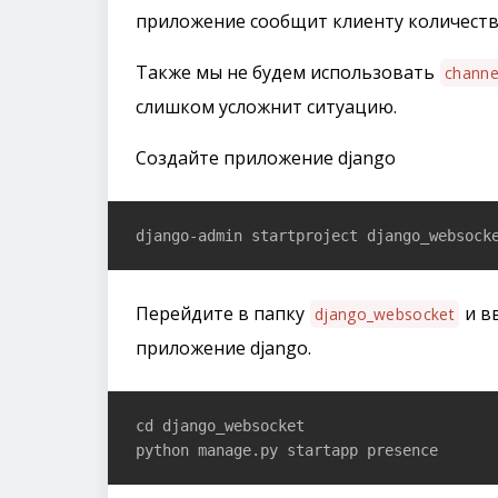
приложение сообщит клиенту количеств
Также мы не будем использовать
channe
слишком усложнит ситуацию.
Создайте приложение django
django-admin startproject django_websock
Перейдите в папку
и в
django_websocket
приложение django.
cd django_websocket

python manage.py startapp presence