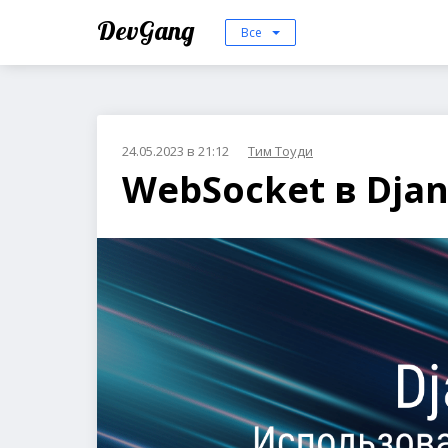
DevGang
Все
24.05.2023 в 21:12
Тим Тоуди
WebSocket в Dja