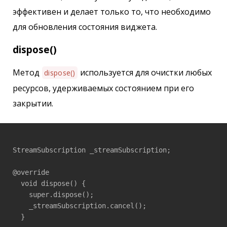
эффективен и делает только то, что необходимо
для обновления состояния виджета.
dispose()
Метод
используется для очистки любых
dispose()
ресурсов, удерживаемых состоянием при его
закрытии.
StreamSubscription _streamSubscription;

@override

  void dispose() {

    super.dispose();

    _streamSubscription.cancel();

  }