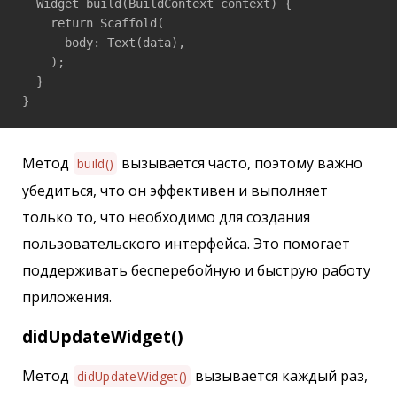
  Widget build(BuildContext context) {

    return Scaffold(

      body: Text(data),

    );

  }

Метод
вызывается часто, поэтому важно
build()
убедиться, что он эффективен и выполняет
только то, что необходимо для создания
пользовательского интерфейса. Это помогает
поддерживать бесперебойную и быструю работу
приложения.
didUpdateWidget()
Метод
вызывается каждый раз,
didUpdateWidget()