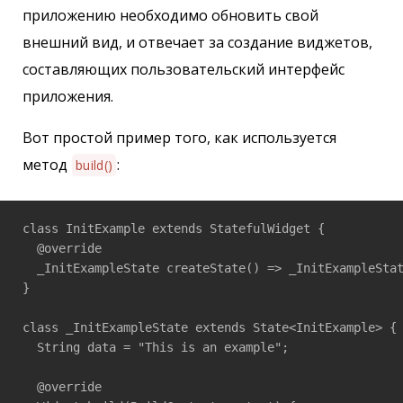
приложению необходимо обновить свой
внешний вид, и отвечает за создание виджетов,
составляющих пользовательский интерфейс
приложения.
Вот простой пример того, как используется
метод
:
build()
class InitExample extends StatefulWidget {

  @override

  _InitExampleState createState() => _InitExampleStat
}

class _InitExampleState extends State<InitExample> {

  String data = "This is an example";

  @override
