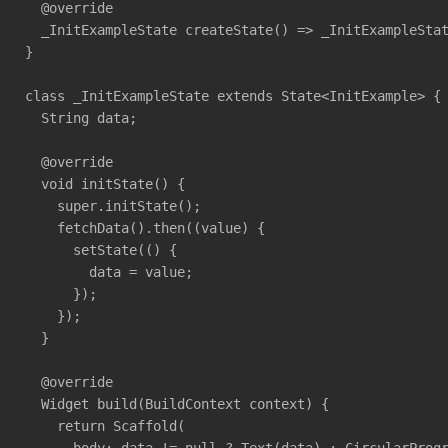
  @override

  _InitExampleState createState() => _InitExampleStat
}

class _InitExampleState extends State<InitExample> {

  String data;

  @override

  void initState() {

    super.initState();

    fetchData().then((value) {

      setState(() {

        data = value;

      });

    });

  }

  @override

  Widget build(BuildContext context) {

    return Scaffold(

      body: data != null ? Text(data) : CircularProgr