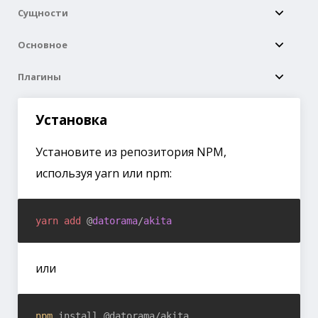
Сущности
Основное
Плагины
Установка
Установите из репозитория NPM,
используя yarn или npm:
yarn
add
 @
datorama
/
akita
или
npm