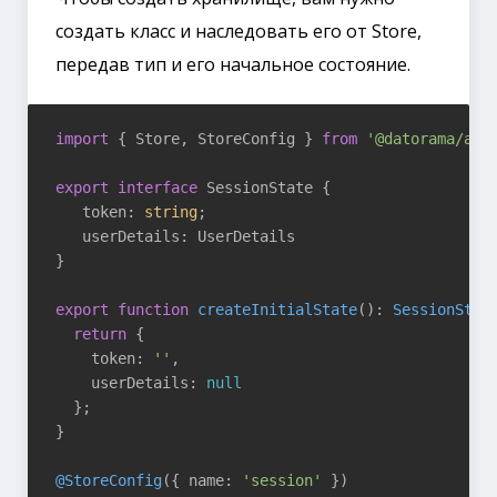
создать класс и наследовать его от Store,
передав тип и его начальное состояние.
import
 { Store, StoreConfig } 
from
'@datorama/aki
export
interface
 SessionState {

   token: 
string
;

   userDetails: UserDetails

}

export
function
createInitialState
(
): 
SessionStat
return
 {

    token: 
''
,

    userDetails: 
null
  };

}

@StoreConfig
({ name: 
'session'