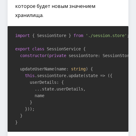
которое будет новым значением
хранилища.
import
 { SessionStore } 
from
'./session.store'
;

export
class
 SessionService {

constructor
(
private
 sessionStore: SessionStore
) 
  updateUserName(name: 
string
) {

this
.sessionStore.update(
state
 =>
 ({

      userDetails: {

        ...state.userDetails,

        name

      }

    }));

  }  
