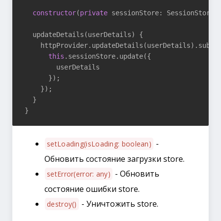
constructor
(
private
 sessionStore: SessionStore
) 
  updateDetails(userDetails) {

    httpProvider.updateDetails(userDetails).subsc
this
.sessionStore.update({

        userDetails

      });

    });

  }

-
setLoading(isLoading: boolean)
Обновить состояние загрузки store.
- Обновить
setError(error: any)
состояние ошибки store.
- Уничтожить store.
destroy()