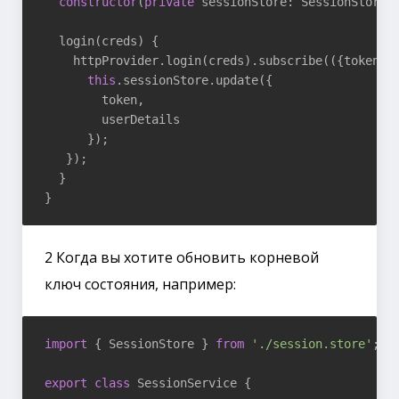
constructor
(
private
 sessionStore: SessionStore
) 
  login(creds) {

    httpProvider.login(creds).subscribe(
(
{token, 
this
.sessionStore.update({

        token,

        userDetails

      });

   });

  }

2 Когда вы хотите обновить корневой
ключ состояния, например:
import
 { SessionStore } 
from
'./session.store'
;

export
class
 SessionService {
