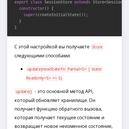
export
class
 SessionStore 
extends
 Store<SessionSta
constructor
(
) {

super
(createInitialState());

  }

С этой настройкой вы получаете
Store
следующими способами:
update(newStateFn: Partial<S> | state:
Readonly<S> => S)
- это основной метод API,
update()
который обновляет хранилище. Он
получает функцию обратного вызова,
которая получает текущее состояние и
возвращает новое неизменное состояние,