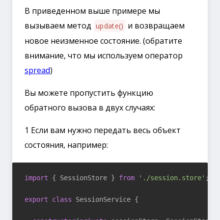
В приведенном выше примере мы
вызываем метод
и возвращаем
update()
новое неизменное состояние. (обратите
внимание, что мы используем оператор
spread
)
Вы можете пропустить функцию
обратного вызова в двух случаях:
1 Если вам нужно передать весь объект
состояния, например:
import
 { SessionStore } 
from
'./session.store'
;

export
class
 SessionService {
