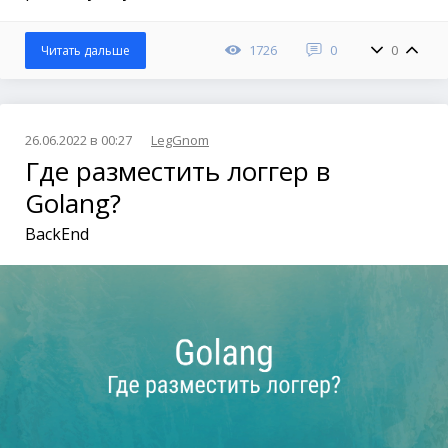
1726
0
0
Читать дальше
26.06.2022 в 00:27
LegGnom
Где разместить логгер в
Golang?
BackEnd