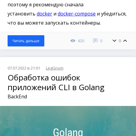
поэтому я рекомендую сначала
установить
docker
и
docker-compose
и убедиться,
что вы можете запускать контейнеры.
420
0
0
Читать дальше
07.07.2022 в 21:01
LegGnom
Обработка ошибок
приложений CLI в Golang
BackEnd