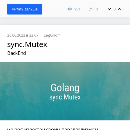
951
0
0
Читать дальше
26.06.2022 в 22:07
LegGnom
sync.Mutex
BackEnd
Golang известен своим параллелизмом