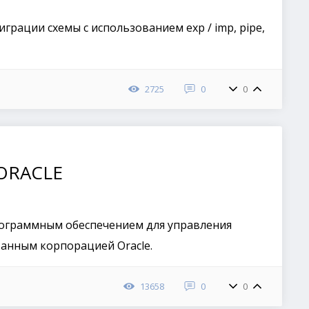
грации схемы с использованием exp / imp, pipe,
2725
0
0
 ORACLE
рограммным обеспечением для управления
анным корпорацией Oracle.
13658
0
0