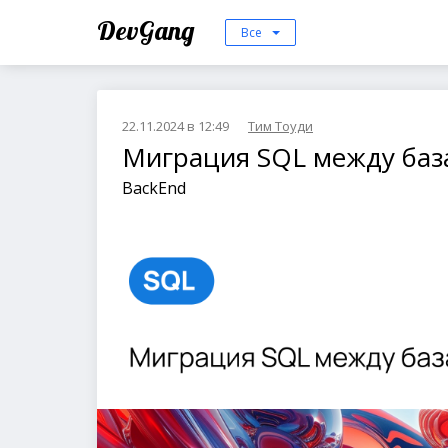
DevGang
Все
22.11.2024 в 12:49
Тим Тоуди
Миграция SQL между баз
BackEnd