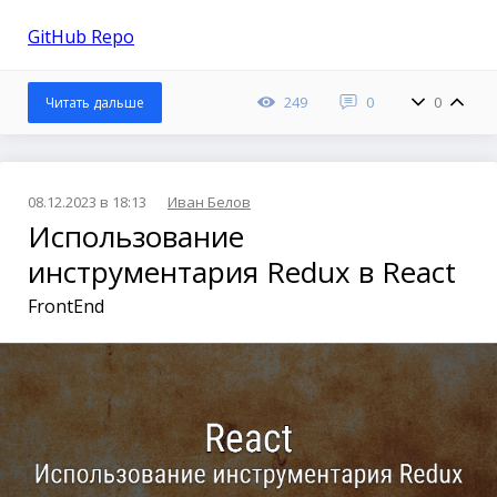
GitHub Repo
249
0
0
Читать дальше
08.12.2023 в 18:13
Иван Белов
Использование
инструментария Redux в React
FrontEnd