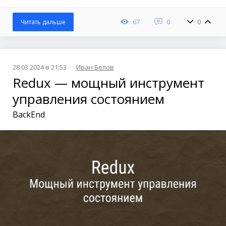
67
0
0
Читать дальше
28.03.2024 в 21:53
Иван Белов
Redux — мощный инструмент
управления состоянием
BackEnd