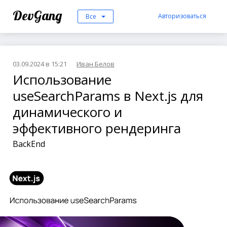
DevGang
Авторизоваться
Все
03.09.2024 в 15:21
Иван Белов
Использование
useSearchParams в Next.js для
динамического и
эффективного рендеринга
BackEnd