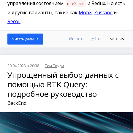
управления состоянием:
и Redux. Но есть
useState
и другие варианты, такие как
MobX
,
Zustand
и
Recoil
.
101
0
0
Читать дальше
20.04.2023 в 20:38
Тим Тоуди
Упрощенный выбор данных с
помощью RTK Query:
подробное руководство
BackEnd