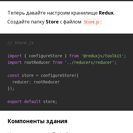
Теперь давайте настроим хранилище
Redux
.
Создайте папку
Store
с файлом
:
Store.js
// Store.js
import
 { configureStore } 
from
'@reduxjs/toolkit'
import
 rootReducer 
from
'../reducers/reducer'
;

const
 store = configureStore({

  reducer: rootReducer

});

export
default
 store;
Компоненты здания