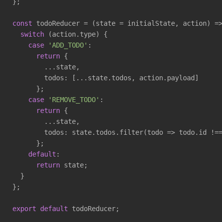
};

const
 todoReducer = 
(
state = initialState, action
) =
switch
 (action.type) {

case
'ADD_TODO'
:

return
 {

        ...state,

        todos: [...state.todos, action.payload]

      };

case
'REMOVE_TODO'
:

return
 {

        ...state,

        todos: state.todos.filter(
todo
 =>
 todo.id !==
      };

default
:

return
 state;

  }

};

export
default
 todoReducer;