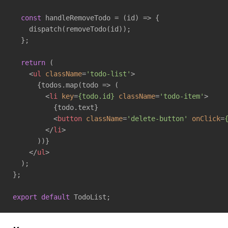
const
 handleRemoveTodo = 
(
id
) =>
 {

    dispatch(removeTodo(id));

  };

return
 (

<
ul
className
=
'todo-list'
>
      {todos.map(todo => (

<
li
key
=
{todo.id}
className
=
'todo-item'
>
          {todo.text}

<
button
className
=
'delete-button'
onClick
=
</
li
>
      ))}

</
ul
>
  );

};

export
default
 TodoList;