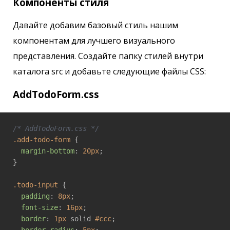
Компоненты стиля
Давайте добавим базовый стиль нашим
компонентам для лучшего визуального
представления. Создайте папку стилей внутри
каталога src и добавьте следующие файлы CSS:
AddTodoForm.css
/* AddTodoForm.css */
.add-todo-form
 {

margin-bottom
: 
20px
;

}

.todo-input
 {

padding
: 
8px
;

font-size
: 
16px
;

border
: 
1px
 solid 
#ccc
;
