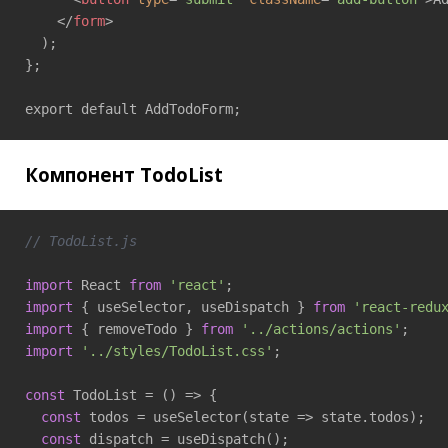
</
form
>
  );

};

export default AddTodoForm;
Компонент TodoList
// TodoList.js
import
 React 
from
'react'
import
 { useSelector, useDispatch } 
from
'react-redu
import
 { removeTodo } 
from
'../actions/actions'
import
'../styles/TodoList.css'
;

const
 TodoList = 
()
 =>
 {

const
 todos = useSelector(
state
 =>
 state.todos);

const
 dispatch = useDispatch();
