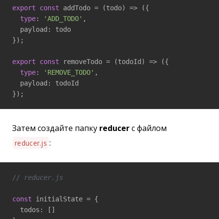
export
const
 addTodo = 
(
todo
) =>
 ({

type
: 
'ADD_TODO'
,

  payload: todo

});

export
const
 removeTodo = 
(
todoId
) =>
 ({

type
: 
'REMOVE_TODO'
,

  payload: todoId

});
Затем создайте папку
reducer
с файлом
:
reducer.js
// reducer.js
const
 initialState = {

  todos: []
