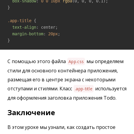
box-shadow
: 
0
0
10px
rgba
(0, 0, 0, 0.1);

}

.app-title
 {

text-align
: center;

margin-bottom
: 
20px
;

}
С помощью этого файла
мы определяем
App.css
стили для основного контейнера приложения,
размещая его в центре экрана с некоторыми
отступами и стилями. Класс
используется
.app-title
для оформления заголовка приложения Todo.
Заключение
В этом уроке мы узнали, как создать простое