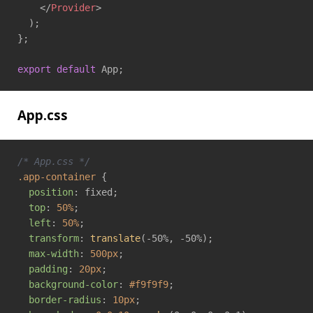
</
Provider
>
  );

};

export
default
 App;
App.css
/* App.css */
.app-container
 {

position
: fixed;

top
: 
50%
;

left
: 
50%
;

transform
: 
translate
(-50%, -50%);

max-width
: 
500px
;

padding
: 
20px
;

background-color
: 
#f9f9f9
;

border-radius
: 
10px
;
