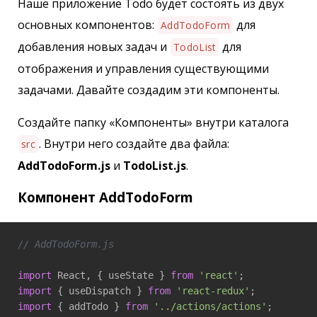
Наше приложение Todo будет состоять из двух
основных компонентов:
для
AddTodoForm
добавления новых задач и
для
TodoList
отображения и управления существующими
задачами. Давайте создадим эти компоненты.
Создайте папку «Компоненты» внутри каталога
. Внутри него создайте два файла:
src
AddTodoForm.js
и
TodoList.js
.
Компонент AddTodoForm
// AddTodoForm.js
import
 React, { useState } 
from
'react'
import
 { useDispatch } 
from
'react-redux'
import
 { addTodo } 
from
'../actions/actions'