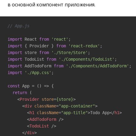
в основной компонент приложения.
// App.js
import
 React 
from
'react'
import
 { Provider } 
from
'react-redux'
import
 store 
from
'./Store/Store'
import
 TodoList 
from
'./Components/TodoList'
import
 AddTodoForm 
from
'./Components/AddTodoForm'
import
'./App.css'
;

const
 App = 
()
 =>
 {

return
 (

<
Provider
store
=
{store}
>
<
div
className
=
"app-container"
>
<
h1
className
=
"app-title"
>
Todo App
</
h1
>
<
AddTodoForm
 />
<
TodoList
 />
</
div
>