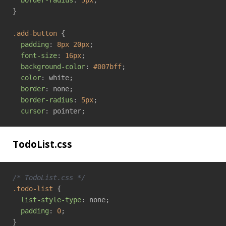
border-radius
: 
5px
;

}

.add-button
 {

padding
: 
8px
20px
;

font-size
: 
16px
;

background-color
: 
#007bff
;

color
: white;

border
: none;

border-radius
: 
5px
;

cursor
: pointer;
TodoList.css
/* TodoList.css */
.todo-list
 {

list-style-type
: none;

padding
: 
0
;

}
