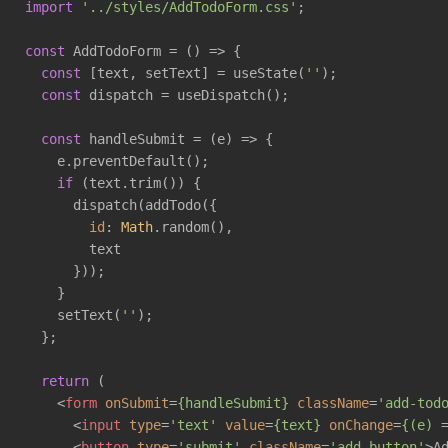
import
'../styles/AddTodoForm.css'
;

const
 AddTodoForm = 
()
 =>
 {

const
 [text, setText] = useState(
''
);

const
 dispatch = useDispatch();

const
 handleSubmit = 
(
e
) =>
 {

    e.preventDefault();

if
 (text.trim()) {

      dispatch(addTodo({

id
: 
Math
.random(),

        text

      }));

    }

    setText(
''
);

  };

return
 (

<
form
onSubmit
=
{handleSubmit}
className
=
'add-tod
<
input
type
=
'text'
value
=
{text}
onChange
=
{(e)
 
<
button
type
=
'submit'
className
=
'add-button'
>
A