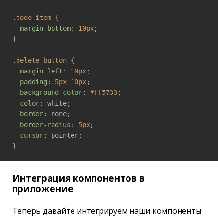
.todo-item
 {

margin-bottom
: 
10px
;

}

.delete-button
 {

margin-left
: 
10px
;

padding
: 
5px
10px
;

background-color
: 
#ff5733
;

color
: white;

border
: none;

border-radius
: 
5px
;

cursor
: pointer;

}
Интеграция компонентов в
приложение
Теперь давайте интегрируем наши компоненты