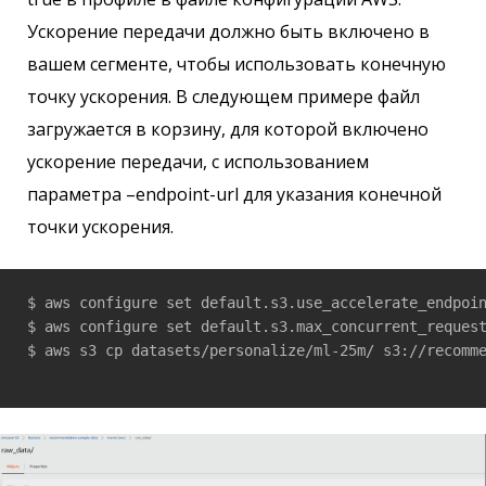
Ускорение передачи должно быть включено в
вашем сегменте, чтобы использовать конечную
точку ускорения. В следующем примере файл
загружается в корзину, для которой включено
ускорение передачи, с использованием
параметра –endpoint-url для указания конечной
точки ускорения.
$ aws configure set default.s3.use_accelerate_endpoin
$ aws configure set default.s3.max_concurrent_request
$ aws s3 cp datasets/personalize/ml-25m/ s3://recomme