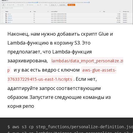
Наконец, нам нужно добавить скрипт Glue и
Lambda-функцию в корзину S3. Это
предполагает, что Lambda-функция
заархивирована,
lambdas/data_import_personalize.zi
и у вас есть ведро с ключом
p
aws-glue-assets-
. Если нет,
376337229415-us-east-1/scripts
адаптируйте запрос соответствующим
образом. Запустите следующие команды из
корня репо
$ aws s3 cp step_functions/personalize-definition.jso