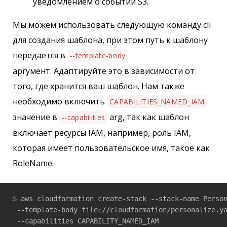
уведомлением о событии S3.
Мы можем использовать следующую команду cli
для создания шаблона, при этом путь к шаблону
передается в
--template-body
аргумент. Адаптируйте это в зависимости от
того, где хранится ваш шаблон. Нам также
необходимо включить
CAPABILITIES_NAMED_IAM
значение в
arg, так как шаблон
--capabilities
включает ресурсы IAM, например, роль IAM,
которая имеет пользовательское имя, такое как
RoleName.
$ aws cloudformation create-stack --stack-name Person
 --template-body file://cloudformation/personalize.ya
 --capabilities CAPABILITY_NAMED_IAM
