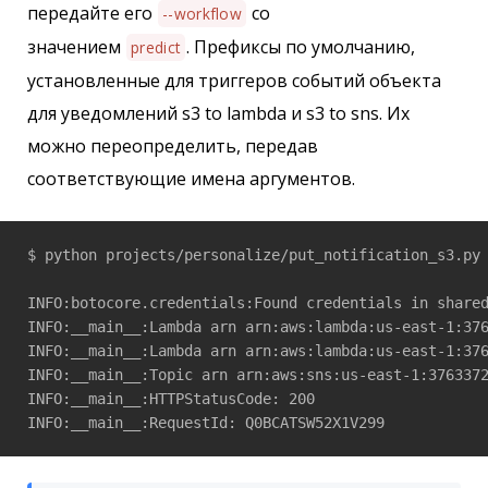
передайте его
со
--workflow
значением
. Префиксы по умолчанию,
predict
установленные для триггеров событий объекта
для уведомлений s3 to lambda и s3 to sns. Их
можно переопределить, передав
соответствующие имена аргументов.
$ python projects/personalize/put_notification_s3.py 
INFO:botocore.credentials:Found credentials in shared
INFO:__main__:Lambda arn arn:aws:lambda:us-east-1:376
INFO:__main__:Lambda arn arn:aws:lambda:us-east-1:376
INFO:__main__:Topic arn arn:aws:sns:us-east-1:3763372
INFO:__main__:HTTPStatusCode: 200
