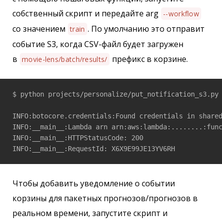
собственный скрипт и передайте arg
--workflow
со значением
. По умолчанию это отправит
train
событие S3, когда CSV-файл будет загружен
в
префикс в корзине.
movie-lens/batch/results/
$ python projects/personalize/put_notification_s3.py 
INFO:botocore.credentials:Found credentials in shared
INFO:__main__:Lambda arn arn:aws:lambda:........:func
INFO:__main__:HTTPStatusCode: 200

Чтобы добавить уведомление о событии
корзины для пакетных прогнозов/прогнозов в
реальном времени, запустите скрипт и