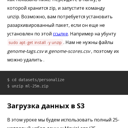
которой хранится zip, и запустите команду
unzip. Возможно, вам потребуется установить
разархивированный пакет, если он еще не
установлен по этой
ссылке
. Например на убунту
. Нам не нужны файлы
sudo apt-get install -y unzip
genome-tags.csv
и
genome-scores.csv
, поэтому их
можно удалить .
$ cd datasets/personalize

$ unzip ml-25m.zip
Загрузка данных в S3
В этом уроке мы будем использовать полный 25-