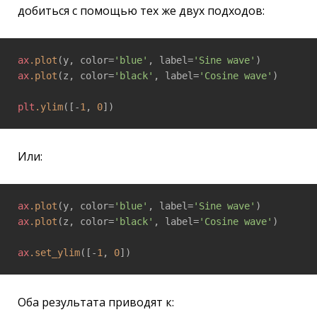
добиться с помощью тех же двух подходов:
ax
.plot
(y, color=
'blue'
, label=
'Sine wave'
ax
.plot
(z, color=
'black'
, label=
'Cosine wave'
)

plt
.ylim
([-
1
, 
0
Или:
ax
.plot
(y, color=
'blue'
, label=
'Sine wave'
ax
.plot
(z, color=
'black'
, label=
'Cosine wave'
)

ax
.set_ylim
([-
1
, 
0
Оба результата приводят к: