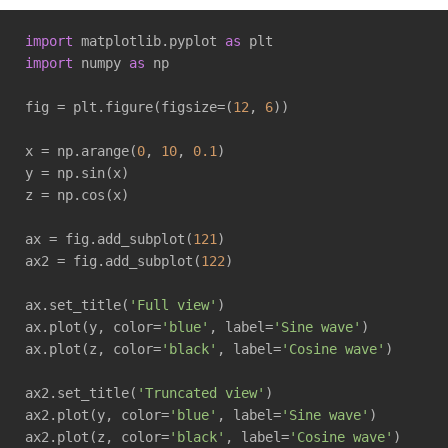
import
 matplotlib.pyplot 
as
import
 numpy 
as
 np

fig = plt.figure(figsize=(
12
, 
6
))

x = np.arange(
0
, 
10
, 
0.1
)

y = np.sin(x)

z = np.cos(x)

ax = fig.add_subplot(
121
)

ax2 = fig.add_subplot(
122
)

ax.set_title(
'Full view'
)

ax.plot(y, color=
'blue'
, label=
'Sine wave'
)

ax.plot(z, color=
'black'
, label=
'Cosine wave'
)

ax2.set_title(
'Truncated view'
)

ax2.plot(y, color=
'blue'
, label=
'Sine wave'
)

ax2.plot(z, color=
'black'
, label=
'Cosine wave'
)
