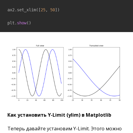
ax2.set_xlim([
25
, 
50
])

plt.
show
Как установить Y-Limit (ylim) в Matplotlib
Теперь давайте установим Y-Limit. Этого можно