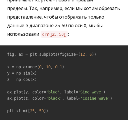
пределы. Так, например, если мы хотим обрезать
представление, чтобы отображать только
данные в диапазоне 25-50 по оси X, мы бы
использовали
:
xlim([25, 50])
fig, ax = plt.subplots(figsize=(
12
, 
6
))

x = np.arange(
0
, 
10
, 
0.1
)

y = np.sin(x)

z = np.cos(x)

ax.plot(y, color=
'blue'
, label=
'Sine wave'
)

ax.plot(z, color=
'black'
, label=
'Cosine wave'
)

plt.xlim([
25
, 
50