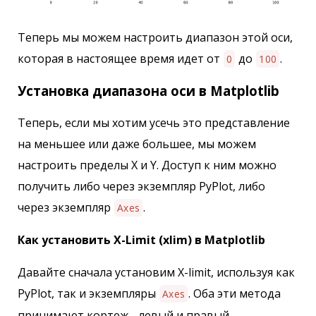
Теперь мы можем настроить диапазон этой оси,
которая в настоящее время идет от
до
.
0
100
Установка диапазона оси в Matplotlib
Теперь, если мы хотим усечь это представление
на меньшее или даже большее, мы можем
настроить пределы X и Y. Доступ к ним можно
получить либо через экземпляр PyPlot, либо
через экземпляр
.
Axes
Как установить X-Limit (xlim) в Matplotlib
Давайте сначала установим X-limit, используя как
PyPlot, так и экземпляры
. Оба эти метода
Axes
принимают кортеж - левый и правый