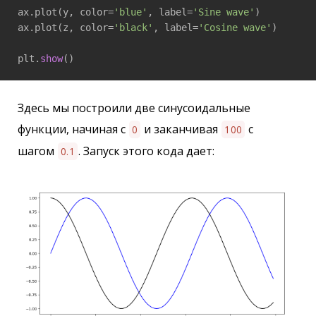
ax.plot(y, color=
'blue'
, label=
'Sine wave'
)

ax.plot(z, color=
'black'
, label=
'Cosine wave'
)

plt.
show
Здесь мы построили две синусоидальные
функции, начиная с
и заканчивая
с
0
100
шагом
. Запуск этого кода дает:
0.1