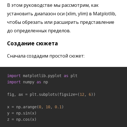
В этом руководстве мы рассмотрим, как
установить диапазон оси (xlim, ylim) в Matplotlib,
чтобы обрезать или расширить представление
до определенных пределов.
Создание сюжета
Сначала создадим простой сюжет:
import
 matplotlib.pyplot 
as
import
 numpy 
as
 np

fig, ax = plt.subplots(figsize=(
12
, 
6
))

x = np.arange(
0
, 
10
, 
0.1
)

y = np.sin(x)

z = np.cos(x)
