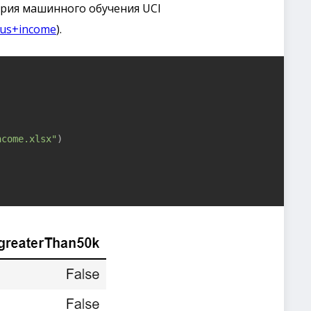
ория машинного обучения UCI
nsus+income
).
ncome.xlsx"
)
