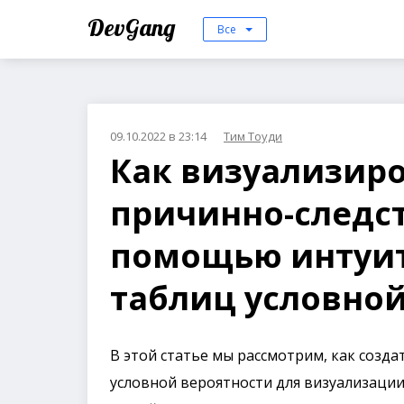
DevGang
Все
09.10.2022 в 23:14
Тим Тоуди
Как визуализир
причинно-следст
помощью интуи
таблиц условной
В этой статье мы рассмотрим, как созд
условной вероятности для визуализаци