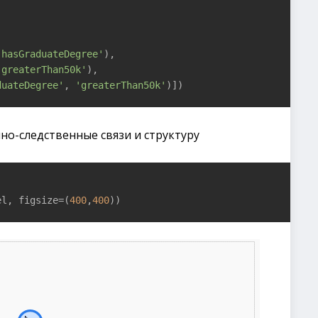
'hasGraduateDegree'
),

'greaterThan50k'
),

duateDegree'
, 
'greaterThan50k'
)])
о-следственные связи и структуру
el, figsize=(
400
,
400
))