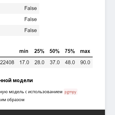
нной модели
нную модель с использованием
pgmpy
ющим образом