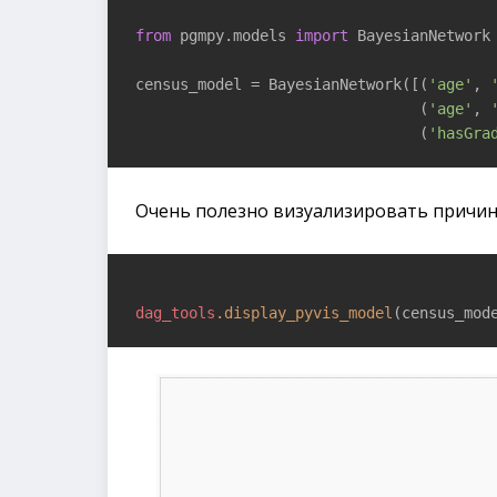
from
 pgmpy.models 
import
 BayesianNetwork

census_model = BayesianNetwork([(
'age'
, 
                                (
'age'
, 
                                (
'hasGra
Очень полезно визуализировать причинн
dag_tools
.display_pyvis_model
(census_mod