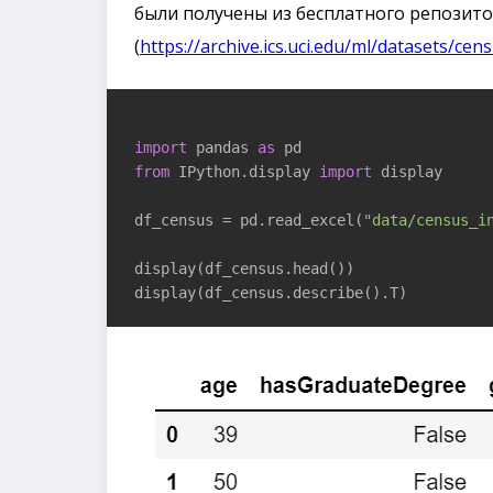
были получены из бесплатного репозит
(
https://archive.ics.uci.edu/ml/datasets/ce
import
 pandas 
as
from
 IPython.display 
import
 display

df_census = pd.read_excel(
"data/census_i
display(df_census.head())

display(df_census.describe().T)