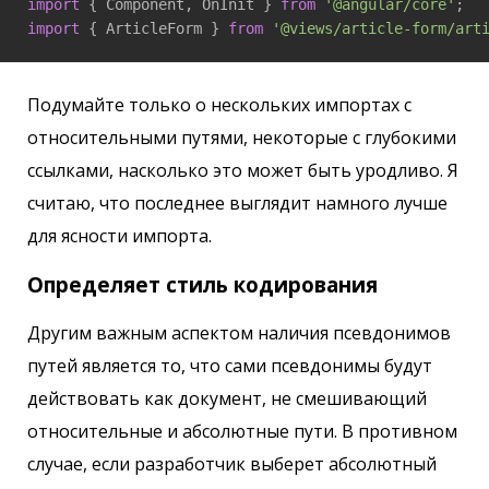
import
 { Component, OnInit } 
from
'@angular/core'
import
 { ArticleForm } 
from
'@views/article-form/art
Подумайте только о нескольких импортах с
относительными путями, некоторые с глубокими
ссылками, насколько это может быть уродливо. Я
считаю, что последнее выглядит намного лучше
для ясности импорта.
Определяет стиль кодирования
Другим важным аспектом наличия псевдонимов
путей является то, что сами псевдонимы будут
действовать как документ, не смешивающий
относительные и абсолютные пути. В противном
случае, если разработчик выберет абсолютный