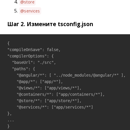
@store
@services
Шаг 2. Измените tsconfig.json
{

"compileOnSave": false,

"compilerOptions": {

  "baseUrl": "./src",

  "paths": {

    "@angular/*": [ "../node_modules/@angular/*" ],

    "@app/*": ["app/*"],

    "@views/*": ["app/views/*"],

    "@containers/*": ["app/containers/*"],

    "@store/*": ["app/store/*"],

    "@services/*": ["app/services/*"]

},

...
