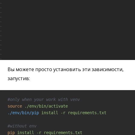
Вы можете просто установить эти зависимости,
запустив:
#only when your work with venv
source
./env/bin/activate  
./env/bin/pip
install -r requirements.txt
#without env
pip
install -r requirements.txt