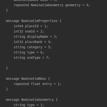
    repeated NominatimGeometry geometry = 4; 

}

message NominatimProperties {

    int64 placeId = 1;

    int32 osmId = 2;

    string displayName = 3;

    int32 placeRank = 4;

    string category = 5;

    string type = 6;

    string osmType = 7;

}

message NominatimBbox {

    repeated float entry = 1;

}

message NominatimGeometry {

    string type = 1;
