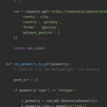
# })
    res = requests.get(
'https://nominatim.openstreet
'county'
: city,

'country'
: 
'germany'
,

'format'
: 
'geojson'
,

'polygon_geojson'
: 
1
    })

return
 res.json() 

def
res_geometry_to_pbf
(geometry)
:
# check if city has multipolygon like Hamburg
    geom_arr = []

if
 geometry[
'type'
] == 
'Polygon'
:

        n_geometry = osm_pb2.NominatimGeometry()

        n_geometry.type = geometry[
'type'
]
