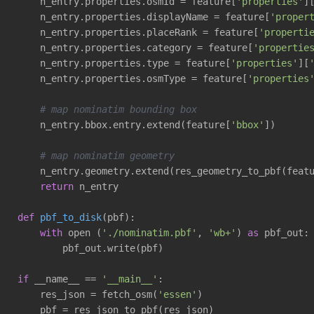
    n_entry.properties.osmId = feature[
'properties'
]
    n_entry.properties.displayName = feature[
'proper
    n_entry.properties.placeRank = feature[
'properti
    n_entry.properties.category = feature[
'propertie
    n_entry.properties.type = feature[
'properties'
][
    n_entry.properties.osmType = feature[
'properties
# map nominatim bounding box
    n_entry.bbox.entry.extend(feature[
'bbox'
])

# map nominatim geometry
    n_entry.geometry.extend(res_geometry_to_pbf(feat
return
 n_entry

def
pbf_to_disk
(pbf)
:
with
 open (
'./nominatim.pbf'
, 
'wb+'
) 
as
 pbf_out:

        pbf_out.write(pbf)

if
 __name__ == 
'__main__'
:

    res_json = fetch_osm(
'essen'
)

    pbf = res_json_to_pbf(res_json)
