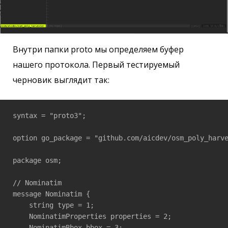
Внутри папки proto мы определяем буфер
нашего протокола. Первый тестируемый
черновик выглядит так:
syntax = "proto3";

option go_package = "github.com/aicdev/osm_poly_harve
package osm;               

// Nominatim 

message Nominatim {

    string type = 1;

    NominatimProperties properties = 2;

    NominatimBbox bbox = 3;
