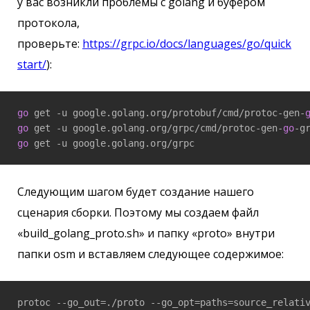
у вас возникли проблемы с golang и буфером
протокола,
проверьте:
https://grpc.io/docs/languages/go/quick
start/
):
go
 get -u google.golang.org/protobuf/cmd/protoc-gen-
go
 get -u google.golang.org/grpc/cmd/protoc-gen-
go
go
Следующим шагом будет создание нашего
сценария сборки. Поэтому мы создаем файл
«build_golang_proto.sh» и папку «proto» внутри
папки osm и вставляем следующее содержимое:
protoc --go_out=./proto --go_opt=paths=source_relati