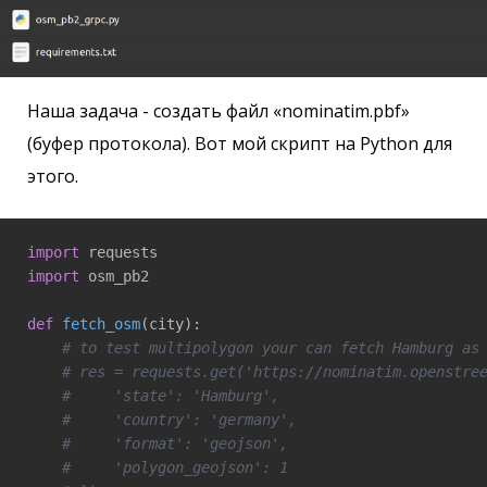
Наша задача - создать файл «nominatim.pbf»
(буфер протокола). Вот мой скрипт на Python для
этого.
import
import
 osm_pb2

def
fetch_osm
(city)
:
# to test multipolygon your can fetch Hamburg as
# res = requests.get('https://nominatim.openstre
#     'state': 'Hamburg',
#     'country': 'germany',
#     'format': 'geojson',
#     'polygon_geojson': 1