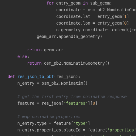
for
 entry_geom 
in
 sub_geom:

                    coordinate = osm_pb2.NominatimCoo
                    coordinate.lat = entry_geom[
1
]

                    coordinate.lon = entry_geom[
0
]

                    n_geometry.coordinates.extend([co
            geom_arr.append(n_geometry)

return
 geom_arr

else
:

return
 osm_pb2.NominatimGeometry()

def
res_json_to_pbf
(res_json)
:
    n_entry = osm_pb2.Nominatim()

# get the first entry from nominatim response
    feature = res_json[
'features'
][
0
]

# map nominatim properties
    n_entry.type = feature[
'type'
]

    n_entry.properties.placeId = feature[
'properties