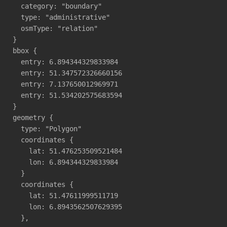
  category: "boundary"

  type: "administrative"

  osmType: "relation"

}

bbox {

  entry: 6.894344329833984

  entry: 51.347572326660156

  entry: 7.137650012969971

  entry: 51.534202575683594

}

geometry {

  type: "Polygon"

  coordinates {

    lat: 51.476253509521484

    lon: 6.894344329833984

  }

  coordinates {

    lat: 51.47611999511719

    lon: 6.8943562507629395

  },
