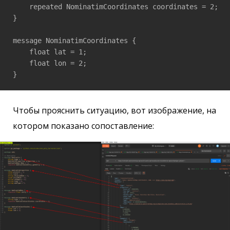
    repeated NominatimCoordinates coordinates = 2;

}

message NominatimCoordinates {

    float lat = 1;

    float lon = 2;

Чтобы прояснить ситуацию, вот изображение, на
котором показано сопоставление: