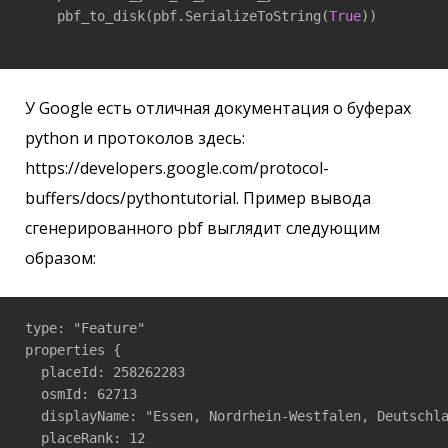
    pbf_to_disk(pbf.SerializeToString(
True
))

У Google есть отличная документация о буферах
python и протоколов здесь:
https://developers.google.com/protocol-
buffers/docs/pythontutorial. Пример вывода
сгенерированного pbf выглядит следующим
образом:
type: "Feature"

properties {

  placeId: 258262283

  osmId: 62713

  displayName: "Essen, Nordrhein-Westfalen, Deutschla
  placeRank: 12
