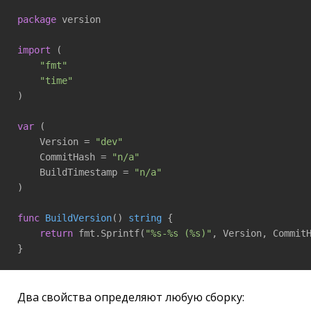
package
 version

import
 (

"fmt"
"time"
)

var
 (

    Version = 
"dev"
    CommitHash = 
"n/a"
    BuildTimestamp = 
"n/a"
)

func
BuildVersion
()
string
 {

return
 fmt.Sprintf(
"%s-%s (%s)"
, Version, CommitH
Два свойства определяют любую сборку: