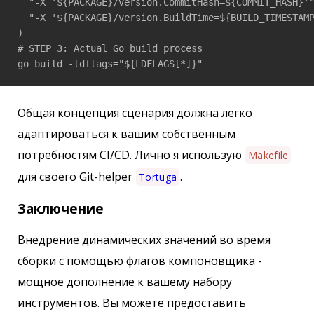
  "-X '${PACKAGE}/version.CommitHash=${COMMIT_HASH}'"
  "-X '${PACKAGE}/version.BuildTime=${BUILD_TIMESTAMP
)

# STEP 3: Actual Go build process

go build -ldflags="${LDFLAGS[*]}"
Общая концепция сценария должна легко
адаптироваться к вашим собственным
потребностям CI/CD. Лично я использую
Makefile
для своего Git-helper
.
Tortuga
Заключение
Внедрение динамических значений во время
сборки с помощью флагов компоновщика -
мощное дополнение к вашему набору
инструментов. Вы можете предоставить