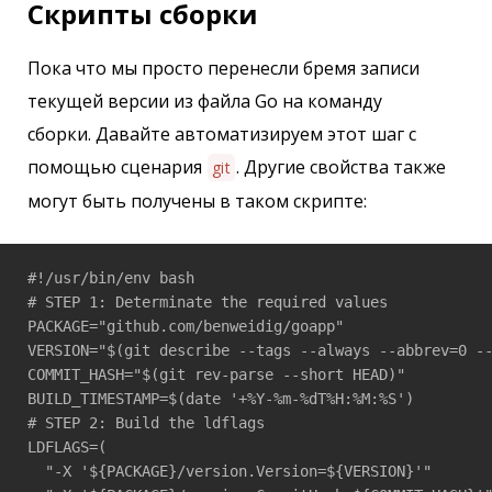
Скрипты сборки
Пока что мы просто перенесли бремя записи
текущей версии из файла Go на команду
сборки. Давайте автоматизируем этот шаг с
помощью сценария
. Другие свойства также
git
могут быть получены в таком скрипте:
#!/usr/bin/env bash

# STEP 1: Determinate the required values

PACKAGE="github.com/benweidig/goapp"

VERSION="$(git describe --tags --always --abbrev=0 --
COMMIT_HASH="$(git rev-parse --short HEAD)"

BUILD_TIMESTAMP=$(date '+%Y-%m-%dT%H:%M:%S')

# STEP 2: Build the ldflags

LDFLAGS=(

  "-X '${PACKAGE}/version.Version=${VERSION}'"
