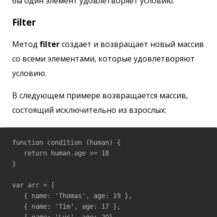
бы один элемент удовлетворяет условию.
Filter
Метод
filter
создает и возвращает новый массив
со всеми элементами, которые удовлетворяют
условию.
В следующем примере возвращается массив,
состоящий исключительно из взрослых:
function condition (human) {

   return human.age >= 18

}

var arr = [

   { name: 'Thomas', age: 19 },

   { name: 'Tim', age: 17 },

   { name: 'Luc', age: 20}
