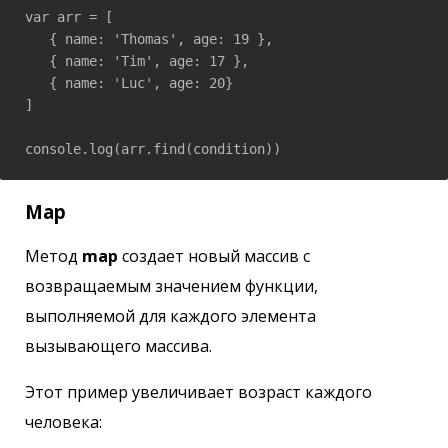
var arr = [

   { name: 'Thomas', age: 19 },

   { name: 'Tim', age: 17 },

   { name: 'Luc', age: 20}

]

console.log(arr.find(condition))
Map
Метод
map
создает новый массив с
возвращаемым значением функции,
выполняемой для каждого элемента
вызывающего массива.
Этот пример увеличивает возраст каждого
человека: