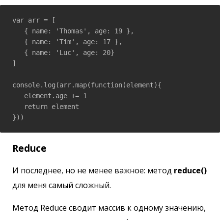
var arr = [

   { name: 'Thomas', age: 19 },

   { name: 'Tim', age: 17 },

   { name: 'Luc', age: 20}

]

console.log(arr.map(function(element){

   element.age += 1    

   return element

}))
Reduce
И последнее, но не менее важное: метод
reduce()
для меня самый сложный.
Метод Reduce сводит массив к одному значению,