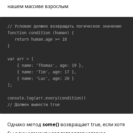
нашем массиве взрослым:
// Условие должно возвращать логическое значение

function condition (human) {

   return human.age >= 18

}

var arr = [

    { name: 'Thomas', age: 19 },

    { name: 'Tim', age: 17 },

    { name: 'Luc', age: 20 }

];

console.log(arr.every(condition))

// Должен вывести true
Однако метод
some()
возвращает true, если хотя