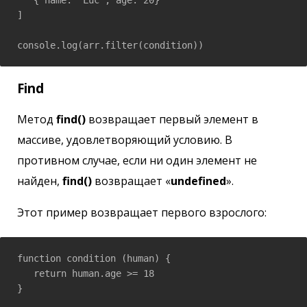
]

console.log(arr.filter(condition))
Find
Метод
find()
возвращает первый элемент в
массиве, удовлетворяющий условию. В
противном случае, если ни один элемент не
найден,
find()
возвращает «
undefined
».
Этот пример возвращает первого взрослого:
function condition (human) {

   return human.age >= 18

}
