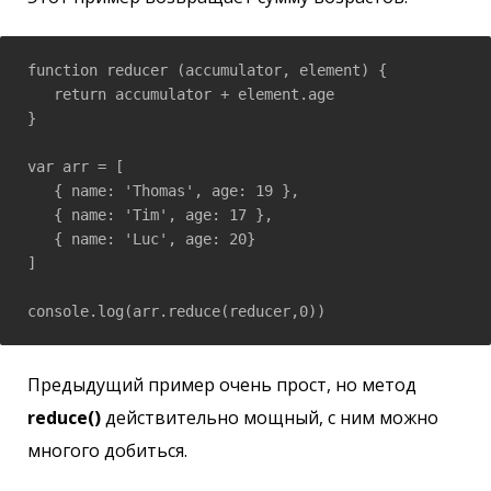
function reducer (accumulator, element) {

   return accumulator + element.age

}

var arr = [

   { name: 'Thomas', age: 19 },

   { name: 'Tim', age: 17 },

   { name: 'Luc', age: 20}

]

console.log(arr.reduce(reducer,0))
Предыдущий пример очень прост, но метод
reduce()
действительно мощный, с ним можно
многого добиться.