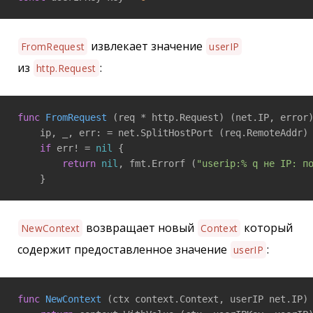
извлекает значение
FromRequest
userIP
из
:
http.Request
func
FromRequest
(req * http.Request)
(net.IP, error
    ip, _, err: = net.SplitHostPort (req.RemoteAddr) 
if
 err! = 
nil
 { 

return
nil
, fmt.Errorf (
"userip:% q не IP: п
    }
возвращает новый
который
NewContext
Context
содержит предоставленное значение
:
userIP
func
NewContext
(ctx context.Context, userIP net.IP)