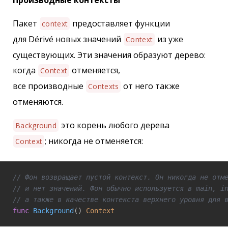
Пакет
предоставляет функции
context
для Dérivé новых значений
из уже
Context
существующих. Эти значения образуют дерево:
когда
отменяется,
Context
все производные
от него также
Contexts
отменяются.
это корень любого дерева
Background
; никогда не отменяется:
Context
// Фон возвращает пустой контекст. Он никогда не отм
// и нет значений. Фон обычно используется в main, i
// а также в качестве контекста верхнего уровня для 
func
Background
()
Context