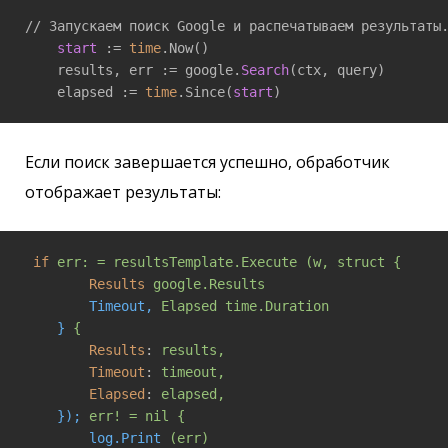
// Запускаем поиск Google и распечатываем результаты.
start
 := 
time
.Now()

    results, err := google.
Search
(ctx, query)

    elapsed := 
time
.Since(
start
)
Если поиск завершается успешно, обработчик
отображает результаты:
if
err: = resultsTemplate.Execute (w, struct { 
Results
google.Results 
Timeout,
Elapsed time.Duration 
}
{ 
Results
: 
results, 
Timeout
: 
timeout, 
Elapsed
: 
elapsed, 
});
err! = nil { 
log.Print
(err) 