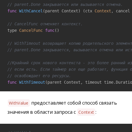
// parent.Done закрывается или вызывается отмена.
func
WithCancel
(parent Context)
 (ctx 
Context
, cancel
// CancelFunc отменяет контекст. 
type 
CancelFunc
func
()
// WithTimeout возвращает копию родительского элемен
// parent.Done закрывается, вызывается отмена или ис
//Крайний срок нового контекста - это более ранний и
// если есть. Если таймер все еще работает, функция 
// освобождает его ресурсы.
func
WithTimeout
(parent Context, timeout time.Durati
предоставляет собой способ связать
WithValue
значения в области запроса с
:
Context