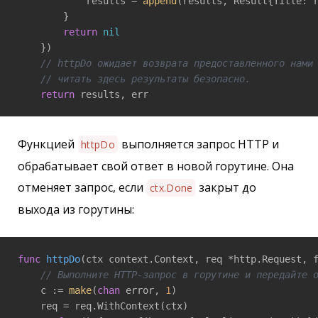
            results = 
append
(results, Result{Title: r
        }

return
nil
    })

// httpDo ожидает возврата предоставленного нами
// читать здесь результаты безопасно.
return
 results, err
Функцией
выполняется запрос HTTP и
httpDo
обрабатывает свой ответ в новой горутине. Она
отменяет запрос, если
закрыт до
ctx.Done
выхода из горутины:
func
httpDo
(ctx context.Context, req *http.Request, 
// Выполните HTTP-запрос в горутине и передайте 
    c := 
make
(
chan
 error, 
1
)

    req = req.WithContext(ctx)
