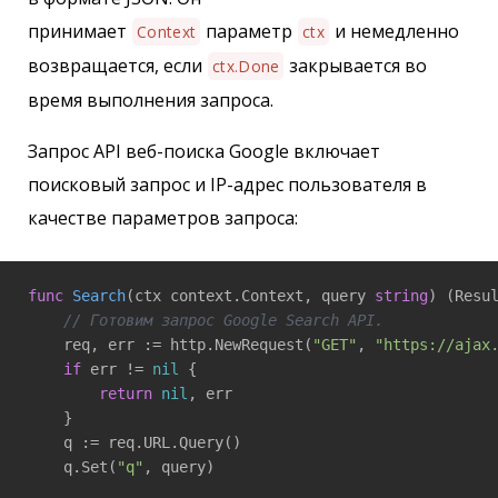
принимает
параметр
и немедленно
Context
ctx
возвращается, если
закрывается во
ctx.Done
время выполнения запроса.
Запрос API веб-поиска Google включает
поисковый запрос и IP-адрес пользователя в
качестве параметров запроса:
func
Search
(ctx context.Context, query 
string
)
(Resu
// Готовим запрос Google Search API.
    req, err := http.NewRequest(
"GET"
, 
"https://ajax
if
 err != 
nil
 {

return
nil
, err

    }

    q := req.URL.Query()

    q.Set(
"q"
, query)
