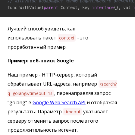
// WithValue возвращает копию родительского элемента
func WithValue(
parent
 Context, key 
interface
{}, val 
Лучший способ увидеть, как
использовать пакет
- это
context
проработанный пример.
Пример: веб-поиск Google
Наш пример - HTTP-сервер, который
обрабатывает URL-адреса, например
/search?
, перенаправляя запрос
q=golang&timeout=1s
"golang" в
Google Web Search API
и отображая
результаты. Параметр
указывает
timeout
серверу отменить запрос после этого
продолжительность истечет.