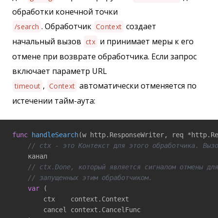
обработки конечной точки
. Обработчик
создает
/search
Context
начальный вызов
и принимает меры к его
ctx
отмене при возврате обработчика. Если запрос
включает параметр URL
,
автоматически отменяется по
timeout
Context
истечении тайм-аута:
func
handleSearch
(w http.ResponseWriter, req *http.R
// ctx - это Контекст для этого обработчика. Выз
    канал

// ctx.Done, который является сигналом отмены дл
// запущенных этим обработчиком. 
var
 (

        ctx    context.Context

        cancel context.CancelFunc
