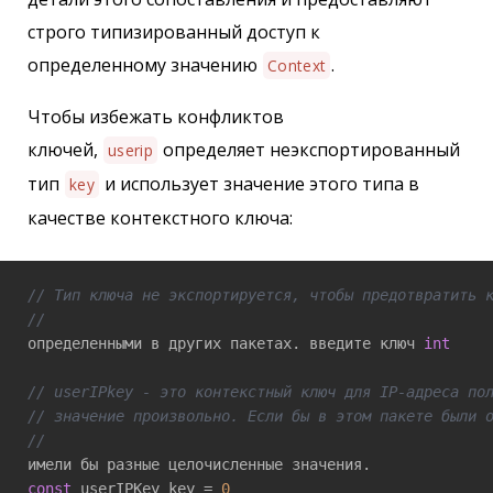
строго типизированный доступ к
определенному значению
.
Context
Чтобы избежать конфликтов
ключей,
определяет неэкспортированный
userip
тип
и использует значение этого типа в
key
качестве контекстного ключа:
// Тип ключа не экспортируется, чтобы предотвратить 
// 
определенными в других пакетах. введите ключ 
int
// userIPkey - это контекстный ключ для IP-адреса по
// значение произвольно. Если бы в этом пакете были 
// 
const
 userIPKey key = 
0