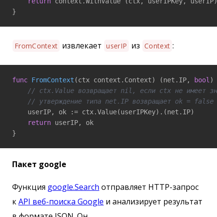
return
 context.WithValue (ctx, userIPKey, userIP)
}
извлекает
из
:
FromContext
userIP
Context
func
FromContext
(ctx context.Context)
(net.IP, 
bool
)
 
// ctx.Value возвращает nil, если ctx не имеет з
// утверждение типа net.IP возвращает ok = false
    userIP, ok := ctx.Value(userIPKey).(net.IP)

return
 userIP, ok

}
Пакет google
Функция
google.Search
отправляет HTTP-запрос
к
API веб-поиска Google
и анализирует результат
в формате JSON. Он