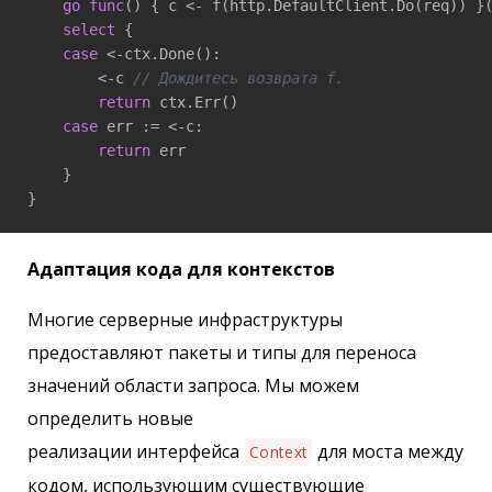
go
func
()
 { c <- f(http.DefaultClient.Do(req)) }(
select
 {

case
 <-ctx.Done():

        <-c 
// Дождитесь возврата f.
return
 ctx.Err()

case
 err := <-c:

return
 err

    }

}
Адаптация кода для контекстов
Многие серверные инфраструктуры
предоставляют пакеты и типы для переноса
значений области запроса. Мы можем
определить новые
реализации интерфейса
для моста между
Context
кодом, использующим существующие