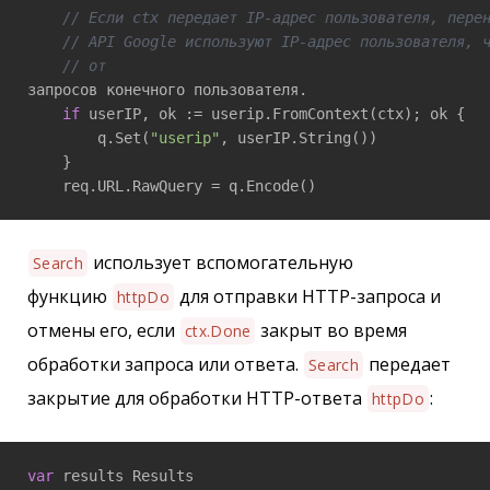
// Если ctx передает IP-адрес пользователя, пере
// API Google используют IP-адрес пользователя, 
// от 
запросов конечного пользователя.

if
 userIP, ok := userip.FromContext(ctx); ok {

        q.Set(
"userip"
, userIP.String())

    }

    req.URL.RawQuery = q.Encode()
использует вспомогательную
Search
функцию
для отправки HTTP-запроса и
httpDo
отмены его, если
закрыт во время
ctx.Done
обработки запроса или ответа.
передает
Search
закрытие для обработки HTTP-ответа
:
httpDo
var
 results Results
