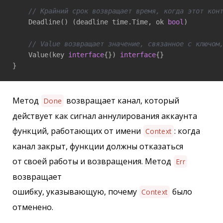
// Крайний срок возвращает время, когда этот кон
    Deadline() (deadline time.Time, ok 
bool
)

// Value возвращает значение, связанное с ключом
    Value(key 
interface
{}) 
interface
{}

}
Метод
возвращает канал, который
Done
действует как сигнал аннулирования аккаунта
функций, работающих от имени
: когда
Context
канал закрыт, функции должны отказаться
от своей работы и возвращения. Метод
Err
возвращает
ошибку, указывающую, почему
было
Context
отменено.