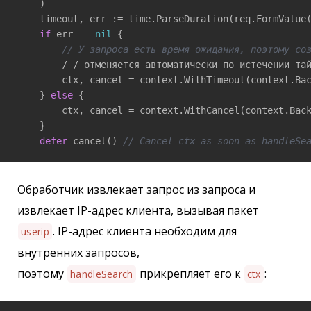
    )

    timeout, err := time.ParseDuration(req.FormValue
if
 err == 
nil
 {

// У запроса есть время ожидания, поэтому со
        / / отменяется автоматически по истечении тай
        ctx, cancel = context.WithTimeout(context.Bac
    } 
else
 {

        ctx, cancel = context.WithCancel(context.Back
    }

defer
 cancel() 
// Cancel ctx as soon as handleSe
Обработчик извлекает запрос из запроса и
извлекает IP-адрес клиента, вызывая пакет
. IP-адрес клиента необходим для
userip
внутренних запросов,
поэтому
прикрепляет его к
:
handleSearch
ctx