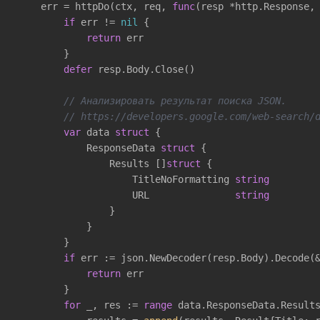
    err = httpDo(ctx, req, 
func
(resp *http.Response,
if
 err != 
nil
 {

return
 err

        }

defer
 resp.Body.Close()

// Анализировать результат поиска JSON. 
// https://developers.google.com/web-search/
var
 data 
struct
 {

            ResponseData 
struct
 {

                Results []
struct
 {

                    TitleNoFormatting 
string
                    URL               
string
                }

            }

        }

if
 err := json.NewDecoder(resp.Body).Decode(
return
 err

        }

for
 _, res := 
range
 data.ResponseData.Results