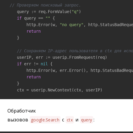
// Проверяем поисковый запрос.
    query := req.FormValue(
"q"
)

if
 query == 
""
 {

        http.Error(w, 
"no query"
, http.StatusBadReque
return
    }

// Сохраняем IP-адрес пользователя в ctx для исп
    userIP, err := userip.FromRequest(req)

if
 err != 
nil
 {

        http.Error(w, err.Error(), http.StatusBadRequ
return
    }

    ctx = userip.NewContext(ctx, userIP)
Обработчик
вызовов
с
и
:
google.Search
ctx
query