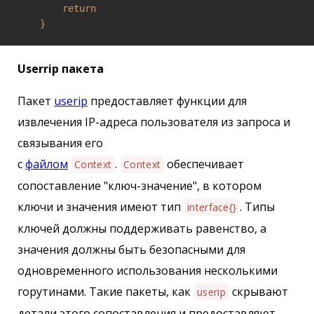
return
}
Userrip пакета
Пакет
userip
предоставляет функции для
извлечения IP-адреса пользователя из запроса и
связывания его
с
файлом
.
обеспечивает
Context
Context
сопоставление "ключ-значение", в котором
ключи и значения имеют тип
. Типы
interface{}
ключей должны поддерживать равенство, а
значения должны быть безопасными для
одновременного использования несколькими
горутинами. Такие пакеты, как
скрывают
userip
детали этого сопоставления и предоставляют