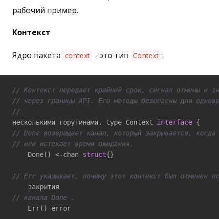
рабочий пример.
Контекст
Ядро пакета
- это тип
:
context
Context
// Контекст передает крайний срок, сигнал отмены и з
// через границы API. Его методы безопасны для однов
// 
несколькими горутинами. type Context 
interface
// Done возвращает канал, который закрывается, когда
// или истекает время ожидания. 
    Done() <-chan 
struct
{}

// Err указывает, почему этот контекст был отменен п
// канала Done .
    Err() error
