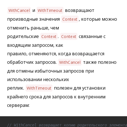
и
возвращают
WithCancel
WithTimeout
производные значения
, которые можно
Context
отменить раньше, чем
родительские
.
связанные с
Context
Context
входящим запросом, как
правило, отменяются, когда возвращается
обработчик запросов.
также полезно
WithCancel
для отмены избыточных запросов при
использовании нескольких
реплик.
полезен для установки
WithTimeout
крайнего срока для запросов к внутренним
серверам:
// WithCancel возвращает копию родительского элемент