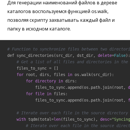
Для генерации наименований файлов в дереве
каталогов воспользуемся функцией os.walk,
позволяя скрипту захватывать каждый файл и
папку в исходном каталоге.
# Function to synchronize files between two director
def sync_directories(src_dir, dst_dir, 
delete
=
False
):
# Get a list of all files and directories in the
    files_to_sync = []

for
 root, dirs, files 
in
 os.walk(src_dir):

for
directory
in
 dirs:

            files_to_sync.append(os.path.join(root, 
for
file
in
 files:

            files_to_sync.append(os.path.join(root, 
# Iterate over each file in the source directory
with
 tqdm(total=
len
(files_to_sync), 
desc
=
"Syncin
# Iterate over each file in the source direc