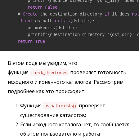
        print(f"\nSource directory '{src_dir}' does n
return
False
    # 
Create
 the destination directory 
if
 it does 
no
if
not
 os.path.
exists
(dst_dir):

        os.makedirs(dst_dir)

        print(f"\nDestination directory '{dst_dir}' c
return
True
В этом коде мы увидим, что
функция
проверяет готовность
check_directories
исходного и конечного каталогов. Рассмотрим
подробнее как это происходит:
Функция
проверяет
os.path.exists()
существование каталогов;
Если исходного каталога нет, то сообщается
об этом пользователю и работа