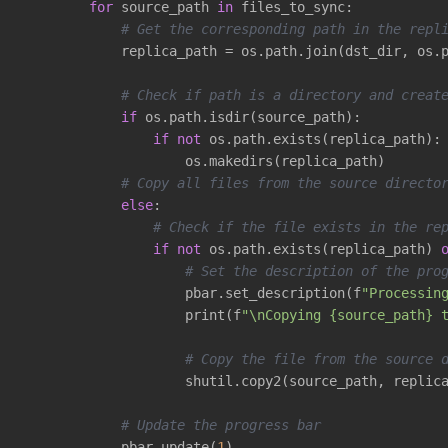
for
 source_path 
in
 files_to_sync:

# Get the corresponding path in the repl
            replica_path = os.path.join(dst_dir, os.p
# Check if path is a directory and creat
if
 os.path.isdir(source_path):

if
not
 os.path.exists(replica_path):

                    os.makedirs(replica_path)

# Copy all files from the source directo
else
:

# Check if the file exists in the re
if
not
 os.path.exists(replica_path) 
# Set the description of the pro
                    pbar.set_description(f
"Processin
                    print(f
"\nCopying {source_path} 
# Copy the file from the source 
                    shutil.copy2(source_path, replica
# Update the progress bar
            pbar.update(
1
)