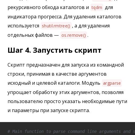
рекурсивного обхода каталогов и
для
tqdm
индикатора прогресса. Для удаления каталогов
используется
, а для удаления
shutil.rmtree()
отдельных файлов —
.
os.remove()
Шаг 4. Запустить скрипт
Скрипт предназначен для запуска из командной
строки, принимая в качестве аргументов
исходный и целевой каталоги. Модуль
argparse
упрощает обработку этих аргументов, позволяя
пользователю просто указать необходимые пути
и параметры при запуске скрипта.
# Main function to parse command line arguments and 