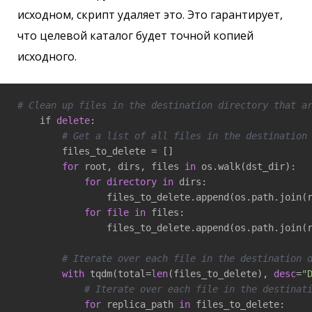
исходном, скрипт удаляет это. Это гарантирует,
что целевой каталог будет точной копией
исходного.
# Clean up files in the destination directory that a
    if 
delete
:

# Get a list of all files in the destination
        files_to_delete = []

for
 root, dirs, files 
in
 os.walk(dst_dir):

for
directory
in
 dirs:

                files_to_delete.append(os.path.join(
for
file
in
 files:

                files_to_delete.append(os.path.join(
# Iterate over each file in the destination 
with
 tqdm(total=
len
(files_to_delete), 
desc
=
"
# Iterate over each file in the destinat
for
 replica_path 
in
 files_to_delete:
