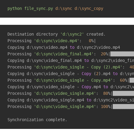
python
file_sync.py
d:\sync
d:\sync_copy
Destination directory 
'd:\sync2'
 created.

Processing 
'd:\sync\video.mp4'
:   
0
%|               
Copying d:\sync\video.mp4 
to
 d:\sync2\video.mp4

Processing 
'd:\sync\video_final.mp4'
:  
20
%|█████████
Copying d:\sync\video_final.mp4 
to
 d:\sync2\video_fin
Processing 
'd:\sync\video_single - Copy (2).mp4'
:  
4
Copying d:\sync\video_single - 
Copy
 (
2
).mp4 
to
 d:\sy
Processing 
'd:\sync\video_single - Copy.mp4'
:  
60
%|█
Copying d:\sync\video_single - 
Copy
.mp4 
to
 d:\sync2\
Processing 
'd:\sync\video_single.mp4'
:  
80
%|████████
Copying d:\sync\video_single.mp4 
to
 d:\sync2\video_si
Processing 
'd:\sync\video_single.mp4'
: 
100
%|████████
Synchronization complete.