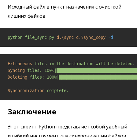
Исходный файл в пункт назначения с очисткой
лишних файлов
python
file_sync.py
d:\sync
d:\sync_copy
-d
Extraneous
files in the destination will be deleted.
Syncing
files: 100%|████████████████████████████████
Deleting
files: 100%|███████████████████████████████
Synchronization
complete.
Заключение
Этот скрипт Python представляет собой удобный
и гибкий инструмент для синхронизации файлов