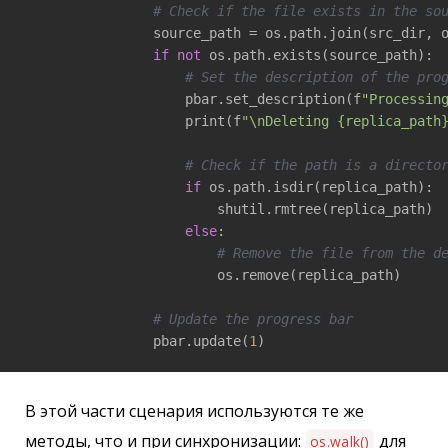
# Check if the file exists in the so
                source_path = os.path.join(src_dir, o
if
not
 os.path.exists(source_path):

# Set the description of the pro
                    pbar.set_description(f
"Processin
                    print(f
"\nDeleting {replica_path
# Check if the path is a directo
if
 os.path.isdir(replica_path):

                        shutil.rmtree(replica_path)

else
:

# Remove the file from the d
                        os.remove(replica_path)

# Update the progress bar
                pbar.update(
1
)
В этой части сценария используются те же
методы, что и при синхронизации:
для
os.walk()