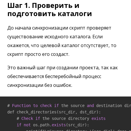
Шаг 1. Проверить и
подготовить каталоги
До начала синхронизации скрипт проверяет
существование исходного каталога. Если
окажется, что целевой каталог отсутствует, то
скрипт просто его создаст.
Это важный шаг при создании проекта, так как
обеспечивается бесперебойный процесс
синхронизации без ошибок.
# 
Function
to
check
if
 the source 
and
 destination dir
def check_directories(src_dir, dst_dir):

    # 
Check
if
 the source directory 
exists
if
not
 os.path.
exists
(src_dir):
