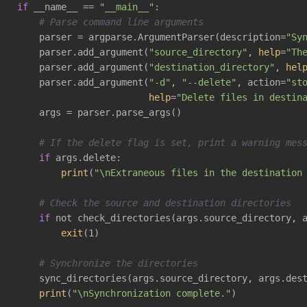
if
 __name__ == 
"__main__"
:

# Parse command line arguments
    parser = argparse.ArgumentParser(description=
"Sy
    parser.add_argument(
"source_directory"
, 
help
=
"Th
    parser.add_argument(
"destination_directory"
, 
hel
    parser.add_argument(
"-d"
, 
"--delete"
, action=
"st
help
=
"Delete files in destin
    args = parser.parse_args()

# If the delete flag is set, print a warning mes
if
 args.delete:

print
(
"\nExtraneous files in the destination
# Check the source and destination directories
if
 not check_directories(args.source_directory, a
exit
(1)

# Synchronize the directories
    sync_directories(args.source_directory, args.dest
print
(
"\nSynchronization complete."
)