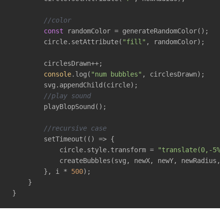
//color
const
 randomColor = generateRandomColor();

        circle.setAttribute(
"fill"
, randomColor);

        circlesDrawn++;

console
.log(
"num bubbles"
, circlesDrawn);

        svg.appendChild(circle);

//play sound
        playBlopSound();

//recursive case
        setTimeout(
()
 =>
 {

            circle.style.transform = 
"translate(0,-5
            createBubbles(svg, newX, newY, newRadius
        }, i * 
500
);

    }

}