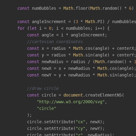
const
 numBubbles = 
Math
.floor(
Math
.random() * 
6
)
const
 angleIncrement = (
3
 * 
Math
.PI) / numBubbles
for
 (
let
 i = 
0
; i < numBubbles; i++) {

const
 angle = i * angleIncrement;

//cartesian coordinates
const
 x = radius * 
Math
.cos(angle) + centerX;
const
 y = radius * 
Math
.sin(angle) + centerY;
const
 newRadius = radius / (
Math
.random() + 
const
 newX = x + newRadius * 
Math
.cos(angle);
const
 newY = y + newRadius * 
Math
.sin(angle);
//draw circle
const
 circle = 
document
.createElementNS(

"http://www.w3.org/2000/svg"
,

"circle"
        );

        circle.setAttribute(
"cx"
, newX);

        circle.setAttribute(
"cy"
, newY);

        circle.setAttribute(
"r"
, newRadius);
