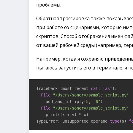
проблемы.
Обратная трассировка также показывает
при работе со сценариями, которые имп
скриптов. Способ отображения имен фай
от вашей рабочей среды (например, тер
Например, когда я сохраняю приведенный
пытаюсь запустить его в терминале, я 
Traceback (most recent 
call
last
):

File
"/Users/sonery/sample_script.py"
,
    add_and_multiply(
5
, 
"6"
)

File
"/Users/sonery/sample_script.py"
,
    print((x + y) * x)

TypeError: unsupported operand 
type
(s) 
f