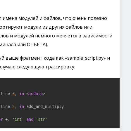
 имена модулей и файлов, что очень полезно
ортируют модули из других файлов или
лов и модулей немного меняется в зависимости
минала или ОТВЕТА).
 выше фрагмент кода как «sample_script.py» и
получаю следующую трассировку:
 line 
6
, 
in
 <
module
>

 line 
2
, 
in
 add_and_multiply

or
 +: 
'int'
and
'str'