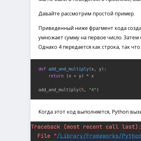
Давайте рассмотрим простой пример.
Приведенный ниже фрагмент кода созда
умножает сумму на первое число. Затем 
Однако 4 передается как строка, так что
def
add_and_multiply
(x, y)
:

return
 (x + y) * x

add_and_multiply(
5
, 
"4"
)
Когда этот код выполняется, Python вы