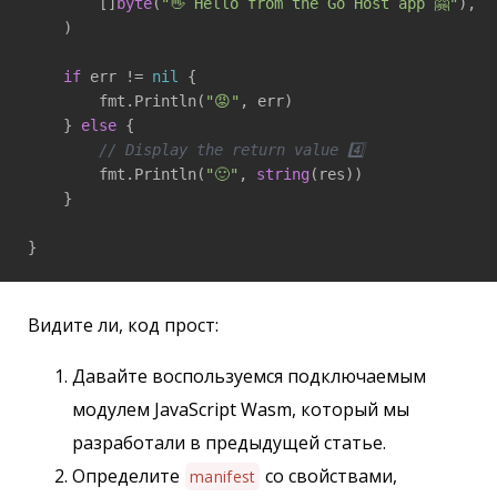
        []
byte
(
"👋 Hello from the Go Host app 🤗"
),

    )

if
 err != 
nil
 {

        fmt.Println(
"😡"
, err)

    } 
else
 {

// Display the return value 4️⃣
        fmt.Println(
"🙂"
, 
string
(res))

    }

Видите ли, код прост:
Давайте воспользуемся подключаемым
модулем JavaScript Wasm, который мы
разработали в предыдущей статье.
Определите
со свойствами,
manifest