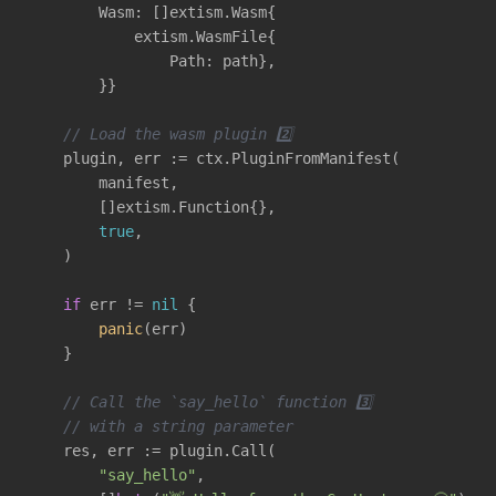
        Wasm: []extism.Wasm{

            extism.WasmFile{

                Path: path},

        }}

// Load the wasm plugin 2️⃣
    plugin, err := ctx.PluginFromManifest(

        manifest, 

        []extism.Function{}, 

true
,

    )

if
 err != 
nil
 {

panic
(err)

    }

// Call the `say_hello` function 3️⃣
// with a string parameter
    res, err := plugin.Call(

"say_hello"
,
