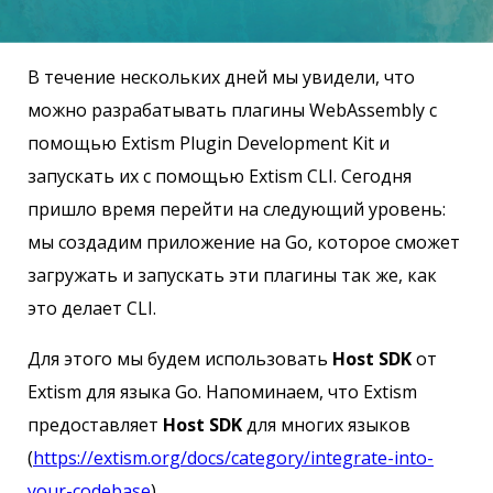
В течение нескольких дней мы увидели, что
можно разрабатывать плагины WebAssembly с
помощью Extism Plugin Development Kit и
запускать их с помощью Extism CLI. Сегодня
пришло время перейти на следующий уровень:
мы создадим приложение на Go, которое сможет
загружать и запускать эти плагины так же, как
это делает CLI.
Для этого мы будем использовать
Host SDK
от
Extism для языка Go. Напоминаем, что Extism
предоставляет
Host SDK
для многих языков
(
https://extism.org/docs/category/integrate-into-
your-codebase
).