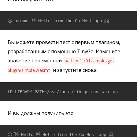
Вы можете провести тест с первым плагином,
разработанным с помощью TinyGo. Измените
значение переменной
path := "../01-simple-go-
и запустите снова:
plugin/simple.wasm"
LD_LIBRARY_PATH=/usr/local/lib 
go
 run main.
go
И вы должны получить это: