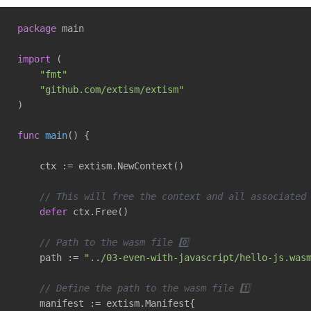
package
 main

import
 (

"fmt"
"github.com/extism/extism"
)

func
main
()
 {

    ctx := extism.NewContext()

// This will free the context and all associated
defer
 ctx.Free() 

// Path to the wasm file 0️⃣
    path := 
"../03-even-with-javascript/hello-js.was
// Define the path to the wasm file 1️⃣
    manifest := extism.Manifest{
