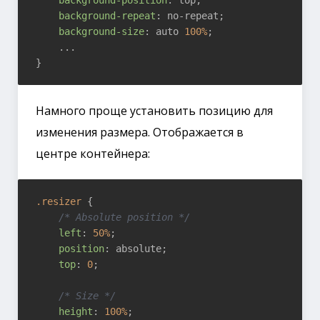
background-repeat
: no-repeat;

background-size
: auto 
100%
;

    ...

Намного проще установить позицию для
изменения размера. Отображается в
центре контейнера:
.resizer
 {

/* Absolute position */
left
: 
50%
;

position
: absolute;

top
: 
0
;

/* Size */
height
: 
100%
;
