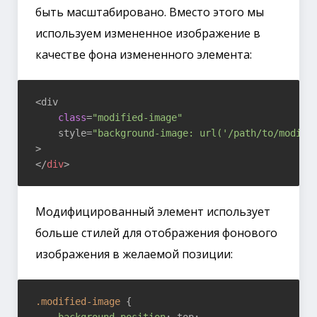
быть масштабировано. Вместо этого мы
используем измененное изображение в
качестве фона измененного элемента:
<div

class
=
"modified-image"
    style=
"background-image: url('/path/to/modifi
</
div
>
Модифицированный элемент использует
больше стилей для отображения фонового
изображения в желаемой позиции:
.modified-image
 {

background-position
: top;
