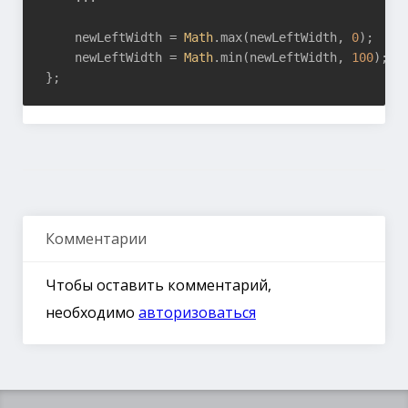
    newLeftWidth = 
Math
.max(newLeftWidth, 
0
);

    newLeftWidth = 
Math
.min(newLeftWidth, 
100
);

Комментарии
Чтобы оставить комментарий,
необходимо
авторизоваться