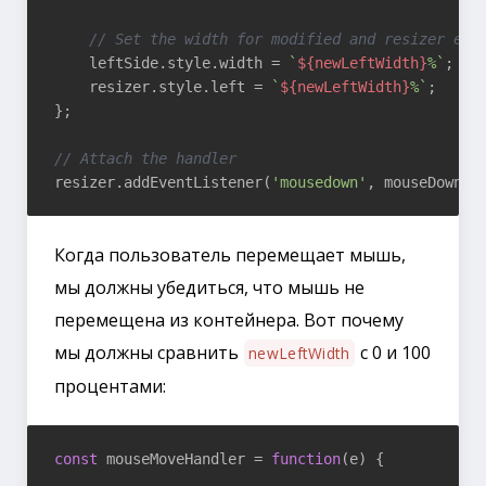
// Set the width for modified and resizer ele
    leftSide.style.width = 
`
${newLeftWidth}
%`
;

    resizer.style.left = 
`
${newLeftWidth}
%`
;

};

// Attach the handler
resizer.addEventListener(
'mousedown'
Когда пользователь перемещает мышь,
мы должны убедиться, что мышь не
перемещена из контейнера. Вот почему
мы должны сравнить
с 0 и 100
newLeftWidth
процентами:
const
 mouseMoveHandler = 
function
(
e
) 
{

    ...
