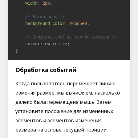
width
: 
2px
;

/* Background */
background-color
: 
#cbd5e0
;

/* Indicate that it can be resized */
cursor
: ew-resize;

Обработка событий
Когда пользователь перемещает линию
изменяя размер, мы вычисляем, насколько
далеко была перемещена мышь. Затем
установите положение для измененных
элементов и элементов изменения
размера на основе текущей позиции