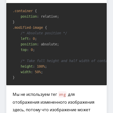
.container
 {

position
: relative;

.modified-image
 {

/* Absolute position */
left
: 
0
;

position
: absolute;

top
: 
0
;

/* Take full height and half width of contain
height
: 
100%
;

width
: 
50%
;

Мы не используем тег
для
img
отображения измененного изображения
здесь, потому что изображение может