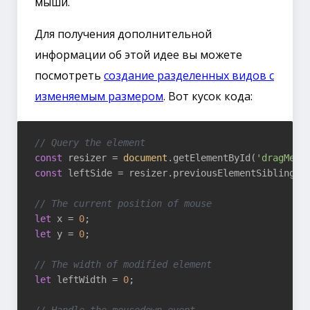
мыши.
Для получения дополнительной
информации об этой идее вы можете
посмотреть
создание разделенных видов с
изменяемым размером
. Вот кусок кода:
// Query the element
const
 resizer = 
document
.getElementById(
'dragMe'
const
 leftSide = resizer.previousElementSibling;

// The current position of mouse
let
 x = 
0
let
 y = 
0
;

// The width of modified element
let
 leftWidth = 
0
;
