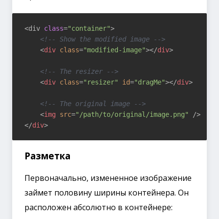
<div 
class
=
"container"
>

<!-- Show the modified image -->
<
div
class
=
"modified-image"
>
</
div
>
<!-- The resizer -->
<
div
class
=
"resizer"
id
=
"dragMe"
>
</
div
>
<!-- The original image -->
<
img
src
=
"/path/to/original/image.png"
 />
</
div
>
Разметка
Первоначально, измененное изображение
займет половину ширины контейнера. Он
расположен абсолютно в контейнере: