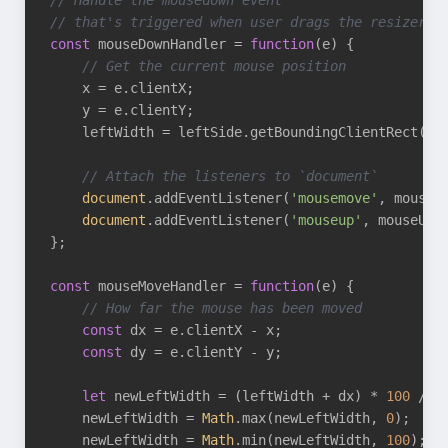
// Handle the mousedown event
// that's triggered when user drags the resizer
const
 mouseDownHandler = 
function
(
e
) 
{

// Get the current mouse position
    x = e.clientX;

    y = e.clientY;

    leftWidth = leftSide.getBoundingClientRect().w
// Attach the listeners to `document`
document
.addEventListener(
'mousemove'
, mouseMo
document
.addEventListener(
'mouseup'
, mouseUpHa
};

const
 mouseMoveHandler = 
function
(
e
) 
{

// How far the mouse has been moved
const
 dx = e.clientX - x;

const
 dy = e.clientY - y;

let
 newLeftWidth = (leftWidth + dx) * 
100
 / r
    newLeftWidth = 
Math
.max(newLeftWidth, 
0
);

    newLeftWidth = 
Math
.min(newLeftWidth, 
100
);
