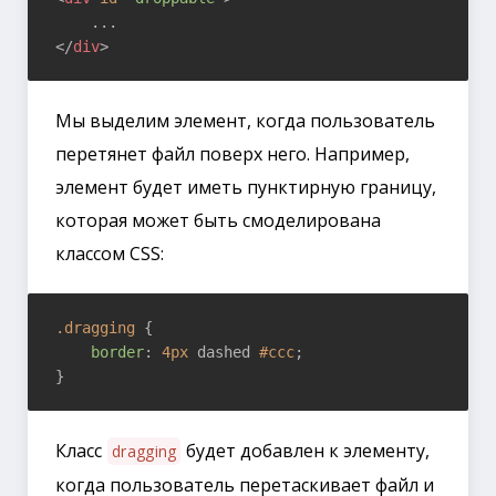
</
div
>
Мы выделим элемент, когда пользователь
перетянет файл поверх него. Например,
элемент будет иметь пунктирную границу,
которая может быть смоделирована
классом CSS:
.dragging
 {

border
: 
4px
 dashed 
#ccc
;

Класс
будет добавлен к элементу,
dragging
когда пользователь перетаскивает файл и