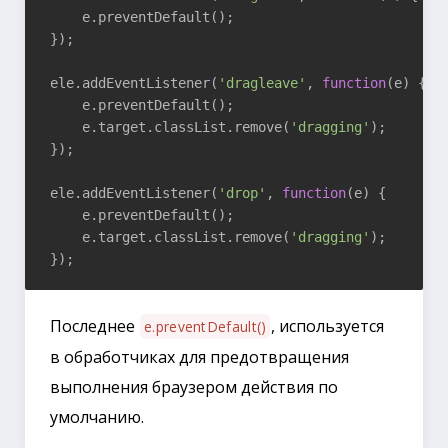
    e.preventDefault();

});

ele.addEventListener(
'dragleave'
, 
function
(e)
{

    e.preventDefault();

    e.target.classList.remove(
'dragging'
);

});

ele.addEventListener(
'drop'
, 
function
(e)
{

    e.preventDefault();

    e.target.classList.remove(
'dragging'
);

Последнее
, используется
e.preventDefault()
в обработчиках для предотвращения
выполнения браузером действия по
умолчанию.