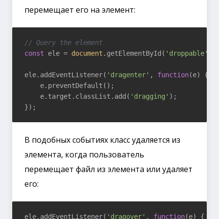
перемещает его на элемент:
// Query the element
const
 ele = 
document
.getElementById(
'droppable'
);

ele.addEventListener(
'dragenter'
, 
function
(
e
) 
{

    e.preventDefault();

    e.target.classList.add(
'dragging'
);

В подобных событиях класс удаляется из
элемента, когда пользователь
перемещает файл из элемента или удаляет
его:
ele.addEventListener(
'dragover'
, 
function
(e)
{
