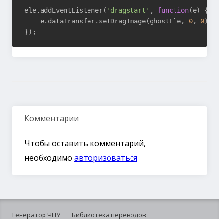
ele.addEventListener(
'dragstart'
, 
function
(
e
) 
{

    e.dataTransfer.setDragImage(ghostEle, 
0
, 
0
);

Комментарии
Чтобы оставить комментарий,
необходимо
авторизоваться
Генератор ЧПУ
Библиотека переводов