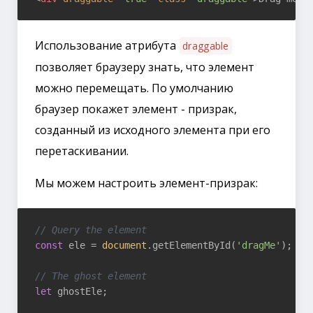
Использование атрибута
draggable
позволяет браузеру знать, что элемент
можно перемещать. По умолчанию
браузер покажет элемент - призрак,
созданный из исходного элемента при его
перетаскивании.
Мы можем настроить элемент-призрак:
// Query the element
const
 ele = 
document
.getElementById(
'dragMe'
);

// The ghost element
let
 ghostEle;
