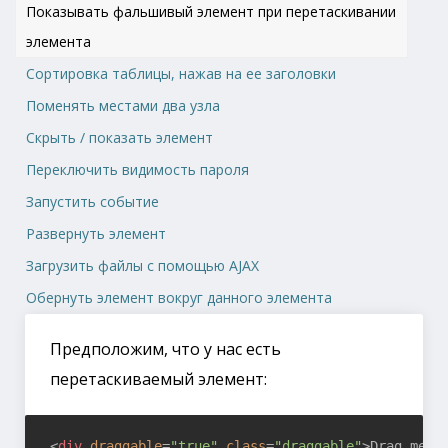
Показывать фальшивый элемент при перетаскивании
элемента
Сортировка таблицы, нажав на ее заголовки
Поменять местами два узла
Скрыть / показать элемент
Переключить видимость пароля
Запустить событие
Развернуть элемент
Загрузить файлы с помощью AJAX
Обернуть элемент вокруг данного элемента
Предположим, что у нас есть
перетаскиваемый элемент:
<
div
draggable
=
"true"
class
=
"draggable"
>
Drag me
</