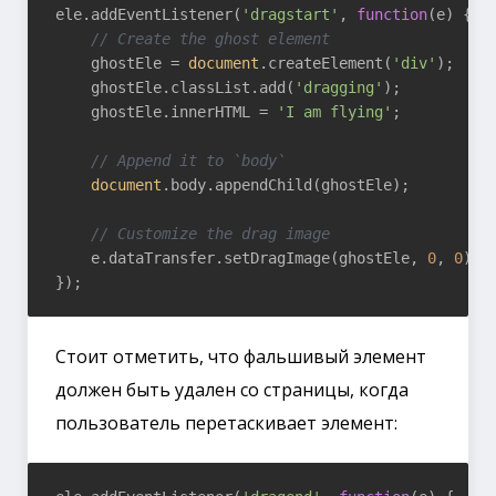
ele.addEventListener(
'dragstart'
, 
function
(
e
) 
{

// Create the ghost element
    ghostEle = 
document
.createElement(
'div'
);

    ghostEle.classList.add(
'dragging'
);

    ghostEle.innerHTML = 
'I am flying'
;

// Append it to `body`
document
.body.appendChild(ghostEle);

// Customize the drag image
    e.dataTransfer.setDragImage(ghostEle, 
0
, 
0
);

Стоит отметить, что фальшивый элемент
должен быть удален со страницы, когда
пользователь перетаскивает элемент: