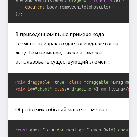
ele.addEventListener(
'dragend'
, 
function
(
e
) 
{

document
.body.removeChild(ghostEle);

В приведенном выше примере кода
элемент-призрак создается и удаляется на
лету. Тем не менее, также возможно
использовать существующий элемент:
<
div
draggable
=
"true"
class
=
"draggable"
>
Drag me
</
<
div
id
=
"ghost"
class
=
"dragging"
>
I am flying
</
div
Обработчик событий мало что меняет:
const
 ghostEle = 
document
.getElementById(
'ghost'
);