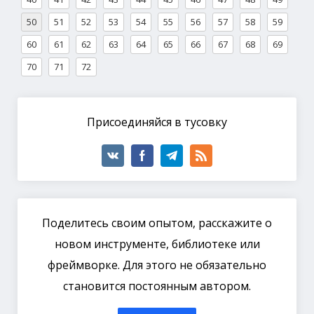
50
51
52
53
54
55
56
57
58
59
60
61
62
63
64
65
66
67
68
69
70
71
72
Присоединяйся в тусовку
Поделитесь своим опытом, расскажите о
новом инструменте, библиотеке или
фреймворке. Для этого не обязательно
становится постоянным автором.