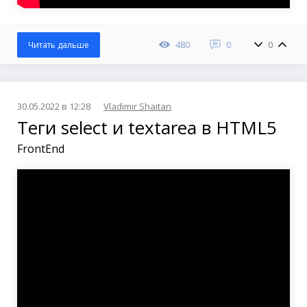
480
0
0
Читать дальше
30.05.2022 в 12:28
Vladimir Shaitan
Теги select и textarea в HTML5
FrontEnd