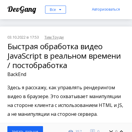
DevGang
Авторизоваться
Все
03.10.2022 в 17:53
Тим Тоуди
Быстрая обработка видео
JavaScript в реальном времени
/ постобработка
BackEnd
Здесь я расскажу, как управлять рендерингом
видео в браузере. Это охватывает манипуляции
на стороне клиента с использованием HTML и JS,
а не манипуляции на стороне сервера.
357
0
0
Читать дальше