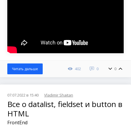
402
0
0
Читать дальше
07.07.2022 в 15:40
Vladimir Shaitan
Все о datalist, fieldset и button в
HTML
FrontEnd