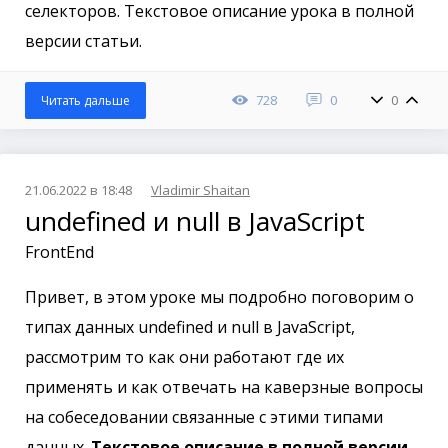
селекторов. Текстовое описание урока в полной
версии статьи.
728
0
0
Читать дальше
21.06.2022 в 18:48
Vladimir Shaitan
undefined и null в JavaScript
FrontEnd
Привет, в этом уроке мы подробно поговорим о
типах данных undefined и null в JavaScript,
рассмотрим то как они работают где их
применять и как отвечать на каверзные вопросы
на собеседовании связанные с этими типами
данных.
Текстовое описание в полной версии