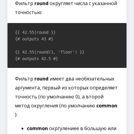
Фильтр
round
округляет числа с указанной
точностью:
{{ 42.55|round }}

{# outputs 43 #}

{{ 42.55|round(1, 'floor') }}

Фильтр
round
имеет два необязательных
аргумента, первый из которых определяет
точность (по умолчанию 0), а второй
метод округления (по умолчанию
common
):
common
окргулениее в большую или