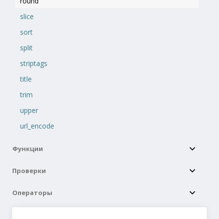
round
slice
sort
split
striptags
title
trim
upper
url_encode
Функции
Проверки
Операторы