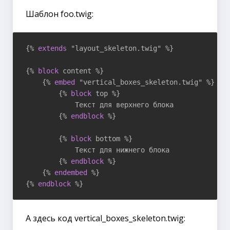
Шаблон foo.twig:
{% 
extends
 "layout_skeleton.twig" %}
{% 
block
 content %}
{% 
embed
 "vertical_boxes_skeleton.twig" %}
{% 
block
 top %}
            Текст для верхнего блока

{% 
endblock
 %}
{% 
block
 bottom %}
            Текст для нижнего блока

{% 
endblock
 %}
{% 
endembed
 %}
{% 
endblock
 %}
А здесь код vertical_boxes_skeleton.twig: