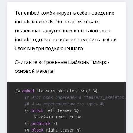
Тег embed комбинирует в себе поведение
include и extends. Он позволяет вам
подключать другие шаблоны также, как
include, однако позволяет заменить любой
блок внутри подключенного:
Считайте встроенные шаблоны "микро-
основой макета"
{% 
embed
 "teasers_skeleton.twig" %}
{# Этот блок определен в "teasers_skeleton.tw
{# И мы переопределим его здесь #}
{% 
block
 left_teaser %}
        Какой-то текст слева

{% 
endblock
 %}
{% 
block
 right_teaser %}