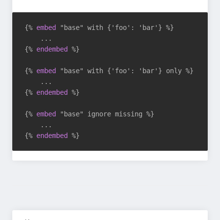
{% 
embed
 "base" with {'foo': 'bar'} %}
{% 
endembed
 %}
{% 
embed
 "base" with {'foo': 'bar'} only %}
{% 
endembed
 %}
{% 
embed
 "base" ignore missing %}
{% 
endembed
 %}