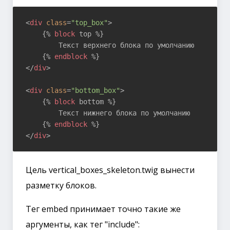
<
div
class
=
"top_box"
>
{% 
block
 top %}
        Текст верхнего блока по умолчанию

{% 
endblock
 %}
</
div
>
<
div
class
=
"bottom_box"
>
{% 
block
 bottom %}
        Текст нижнего блока по умолчанию

{% 
endblock
 %}
</
div
>
Цель vertical_boxes_skeleton.twig вынести
разметку блоков.
Тег embed принимает точно такие же
аргументы, как тег "include":