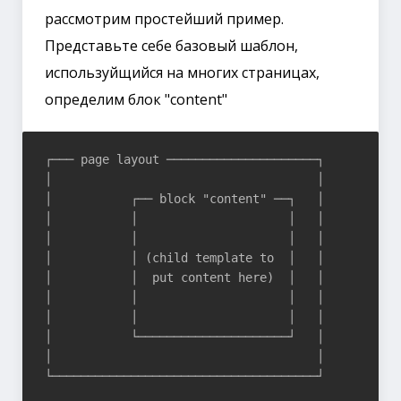
рассмотрим простейший пример.
Представьте себе базовый шаблон,
используйщийся на многих страницах,
определим блок "content"
┌─── page layout ─────────────────────┐

│                                     │

│           ┌── block "content" ──┐   │

│           │                     │   │

│           │                     │   │

│           │ (child template to  │   │

│           │  put content here)  │   │

│           │                     │   │

│           │                     │   │

│           └─────────────────────┘   │

│                                     │
