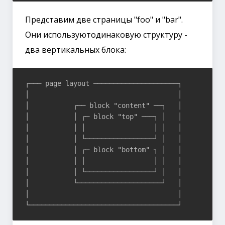
Представим две страницы "foo" и "bar".
Они используютодинаковую структуру -
два вертикальных блока:
┌─── page layout ─────────────────────┐

│                                     │

│           ┌── block "content" ──┐   │

│           │ ┌─ block "top" ───┐ │   │

│           │ │                 │ │   │

│           │ └─────────────────┘ │   │

│           │ ┌─ block "bottom" ┐ │   │

│           │ │                 │ │   │

│           │ └─────────────────┘ │   │

│           └─────────────────────┘   │

│                                     │
