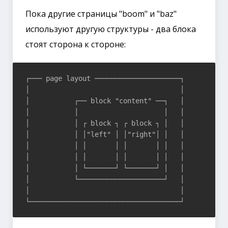
Пока другие страницы "boom" и "baz"
используют другую структуры - два блока
стоят сторона к стороне:
┌─── page layout ─────────────────────┐

│                                     │

│           ┌── block "content" ──┐   │

│           │                     │   │

│           │ ┌ block ┐ ┌ block ┐ │   │

│           │ │"left" │ │"right"│ │   │

│           │ │       │ │       │ │   │

│           │ │       │ │       │ │   │

│           │ └───────┘ └───────┘ │   │

│           └─────────────────────┘   │

│                                     │
