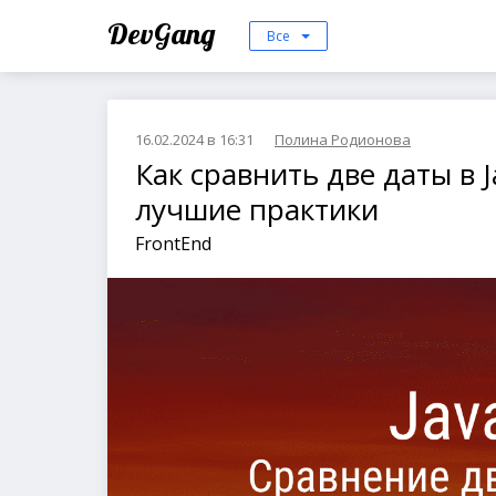
DevGang
Все
16.02.2024 в 16:31
Полина Родионова
Как сравнить две даты в J
лучшие практики
FrontEnd