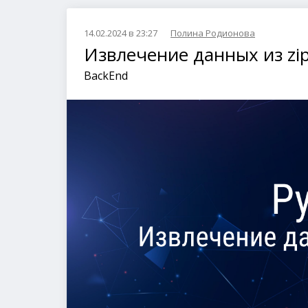
14.02.2024 в 23:27
Полина Родионова
Извлечение данных из zi
BackEnd