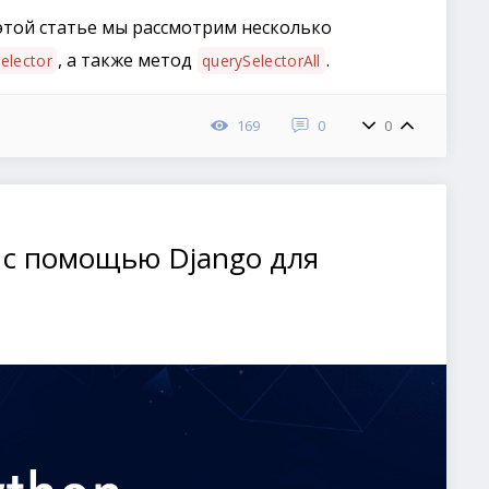
 этой статье мы рассмотрим несколько
, а также метод
.
elector
querySelectorAll
169
0
0
 с помощью Django для