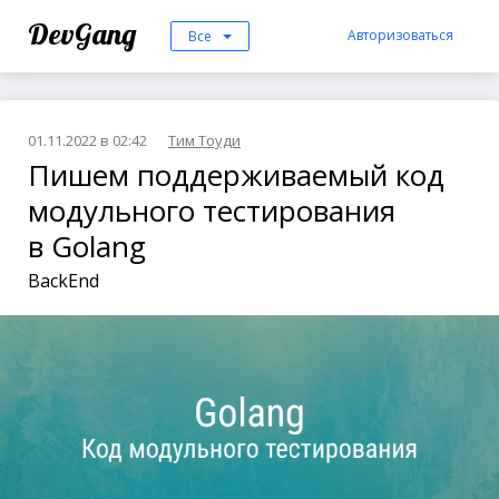
DevGang
Авторизоваться
Все
01.11.2022 в 02:42
Тим Тоуди
Пишем поддерживаемый код
модульного тестирования
в Golang
BackEnd