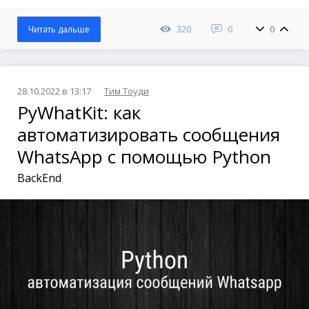
320
0
0
Читать дальше
28.10.2022 в 13:17
Тим Тоуди
PyWhatKit: как
автоматизировать сообщения
WhatsApp с помощью Python
BackEnd