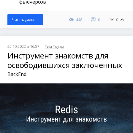
фьючерсов
448
0
0
Читать дальше
25.10.2022 в 16:57
Тим Тоуди
Инструмент знакомств для
освободившихся заключенных
BackEnd