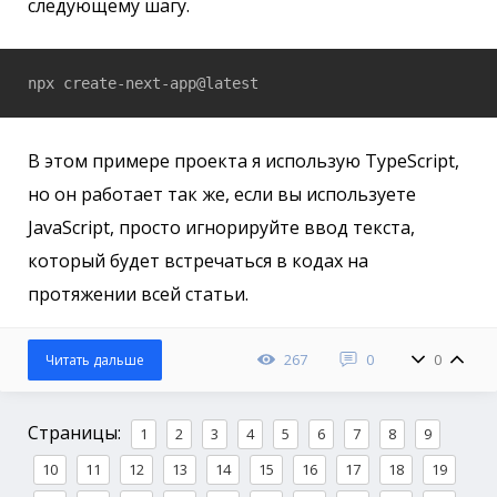
следующему шагу.
npx create-next-app@latest
В этом примере проекта я использую TypeScript,
но он работает так же, если вы используете
JavaScript, просто игнорируйте ввод текста,
который будет встречаться в кодах на
протяжении всей статьи.
267
0
0
Читать дальше
Страницы:
1
2
3
4
5
6
7
8
9
10
11
12
13
14
15
16
17
18
19