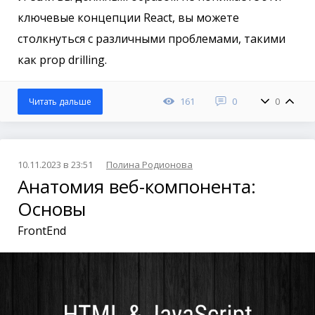
ключевые концепции React, вы можете
столкнуться с различными проблемами, такими
как prop drilling.
161
0
0
Читать дальше
10.11.2023 в 23:51
Полина Родионова
Анатомия веб-компонента:
Основы
FrontEnd