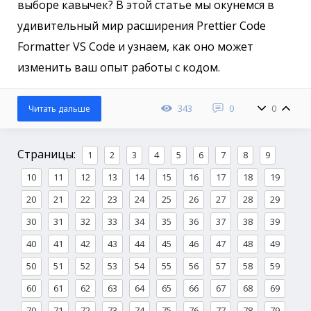
выборе кавычек? В этой статье мы окунемся в
удивительный мир расширения Prettier Code
Formatter VS Code и узнаем, как оно может
изменить ваш опыт работы с кодом.
343
0
0
Читать дальше
Страницы:
1
2
3
4
5
6
7
8
9
10
11
12
13
14
15
16
17
18
19
20
21
22
23
24
25
26
27
28
29
30
31
32
33
34
35
36
37
38
39
40
41
42
43
44
45
46
47
48
49
50
51
52
53
54
55
56
57
58
59
60
61
62
63
64
65
66
67
68
69
70
71
72
73
74
75
76
77
78
79