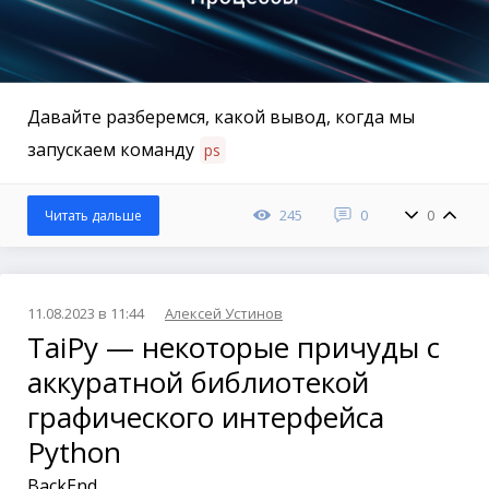
Давайте разберемся, какой вывод, когда мы
запускаем команду
ps
245
0
0
Читать дальше
11.08.2023 в 11:44
Алексей Устинов
TaiPy — некоторые причуды с
аккуратной библиотекой
графического интерфейса
Python
BackEnd