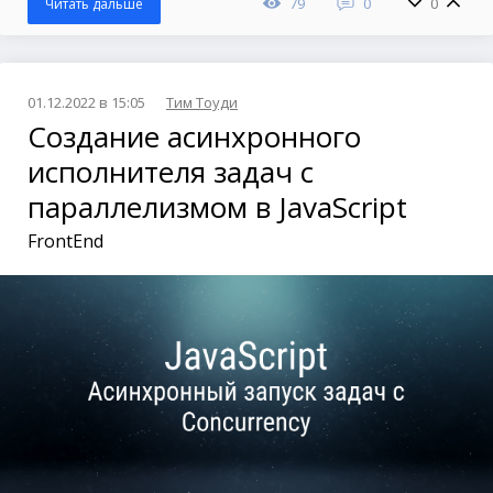
79
0
0
Читать дальше
01.12.2022 в 15:05
Тим Тоуди
Создание асинхронного
исполнителя задач с
параллелизмом в JavaScript
FrontEnd