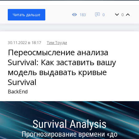
183
0
0
Читать дальше
30.11.2022 в 18:17
Тим Тоуди
Переосмысление анализа
Survival: Как заставить вашу
модель выдавать кривые
Survival
BackEnd