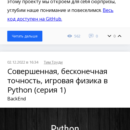
этому проекту мы откроем для себя сюрпризы,
углубим наше понимание и повеселимся.
Весь
код доступен на GitHub.
562
0
0
Читать дальше
02.12.2022 в 16:34
Тим Тоуди
Совершенная, бесконечная
точность, игровая физика в
Python (серия 1)
BackEnd