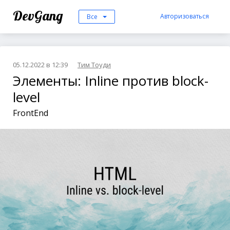
DevGang
Авторизоваться
Все
05.12.2022 в 12:39
Тим Тоуди
Элементы: Inline против block-
level
FrontEnd