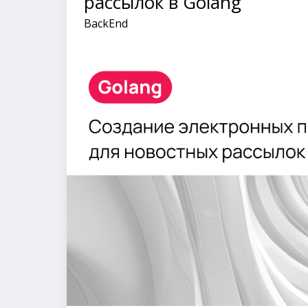
рассылок в Golang
BackEnd