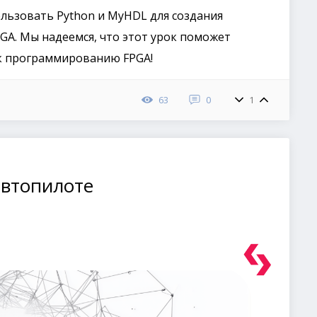
ользовать Python и MyHDL для создания
A. Мы надеемся, что этот урок поможет
к программированию FPGA!
63
0
1
 автопилоте