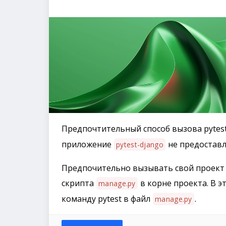
Предпочтительный способ вызова pytes
приложение
не предоставл
pytest-django
Предпочительно вызывать свой проект d
скрипта
в корне проекта. В э
manage.py
команду pytest в файл
.
manage.py