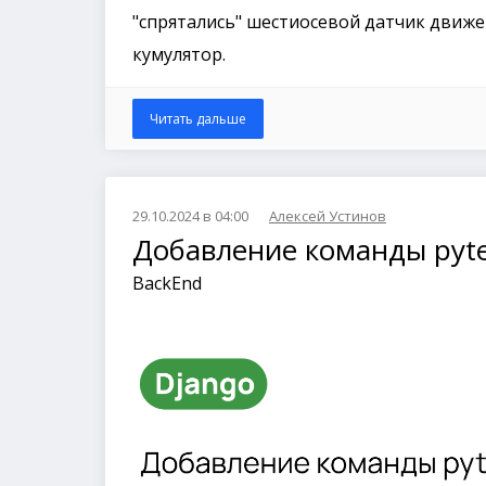
"спрятались" шестиосевой датчик движен
кумулятор.
Читать дальше
29.10.2024 в 04:00
Алексей Устинов
Добавление команды pyte
BackEnd