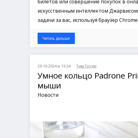
билетов или совершение покупок в онлай
искусственным интеллектом Джарвисом и
задачи за вас, используя браузер Chrome
Читать дальше
29.10.2024 в 13:24
Тим Тоуди
Умное кольцо Padrone Pr
мыши
Новости