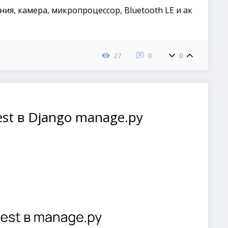
ия, камера, микропроцессор, Bluetooth LE и ак
27
0
0
st в Django manage.py