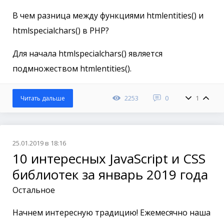
В чем разница между функциями htmlentities() и
htmlspecialchars() в PHP?
Для начала htmlspecialchars() является
подмножеством htmlentities().
2253
0
1
Читать дальше
25.01.2019 в 18:16
10 интересных JavaScript и CSS
библиотек за январь 2019 года
Остальное
Начнем интересную традицию! Ежемесячно наша