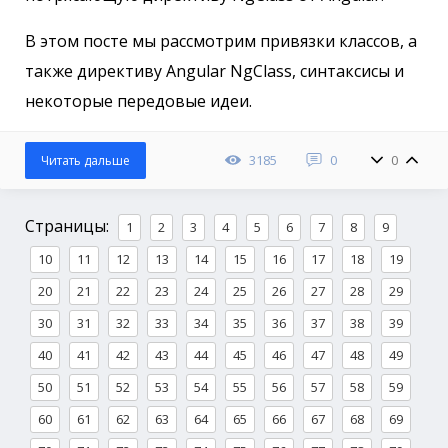
В этом посте мы рассмотрим привязки классов, а
также директиву Angular NgClass, синтаксисы и
некоторые передовые идеи.
3185
0
0
Читать дальше
Страницы:
1
2
3
4
5
6
7
8
9
10
11
12
13
14
15
16
17
18
19
20
21
22
23
24
25
26
27
28
29
30
31
32
33
34
35
36
37
38
39
40
41
42
43
44
45
46
47
48
49
50
51
52
53
54
55
56
57
58
59
60
61
62
63
64
65
66
67
68
69