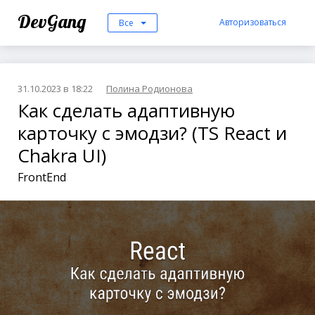
DevGang
Авторизоваться
Все
31.10.2023 в 18:22
Полина Родионова
Как сделать адаптивную
карточку с эмодзи? (TS React и
Chakra UI)
FrontEnd