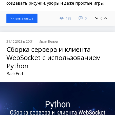
создавать рисунки, узоры и даже простые игры.
198
0
0
Читать дальше
31.10.2023 в 20:51
Иван Белов
Сборка сервера и клиента
WebSocket с использованием
Python
BackEnd